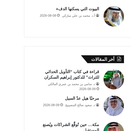
البيوت التي يسكنها الدفء
أ.د. محمد بن علي مباركي
2026-08-08
أخر المقالات
قراءة في كتاب “التأويل الحداثي
للتراث” للدكتور إبراهيم السكران
د. سامي بن محمد بن عمري المالكي
2026-08-09
مرحبًا هيل عدّ السيل
د. سعود صالح المصيبيح
2026-08-09
مكة… حين تُوقَّع الشراكات ويُصنع
المستقبل