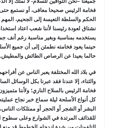
جميعنا –نحن التواقين للسلام- لا نملك إلا الد
فخامة الرئيس صحيحا معافى، أو نستمع حتى 
الحكم والسلطة التعيسة إلى الجحيم، المهم أ
نشتاق لعودة رئيسنا لأننا شعب اعتاد استخدام
يستخدمه بمناسبة وبغير مناسبة رغم أنف جمي
حينما يعود فخامته نطمئن إلى أن جميع الأسلح
حالما بعيدا عن الرصاص الطائش والمطيش.
في بلاد الله المختلفة يعبر الناس عن أفراحهم 
والثناء، إلا عندنا فقد عبرنا بكل الوسائل السا
فخامة الرئيس بالسلاح الناري؛ ولأننا متميزون 
كل أنواع الأسلحة ليلة سماع خبر نجاح عمليته
البشر أو الشجر أو الحجر أو ممتلكات الناس، 
للقذائف المرتدة في الشوارع وعلى سطوح ال
التلفونات من شدة ازدحام الخطوط قد منع ال