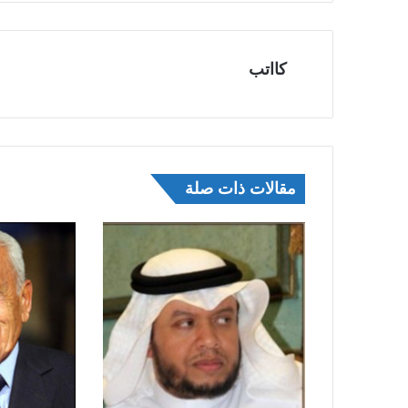
كااتب
مقالات ذات صلة