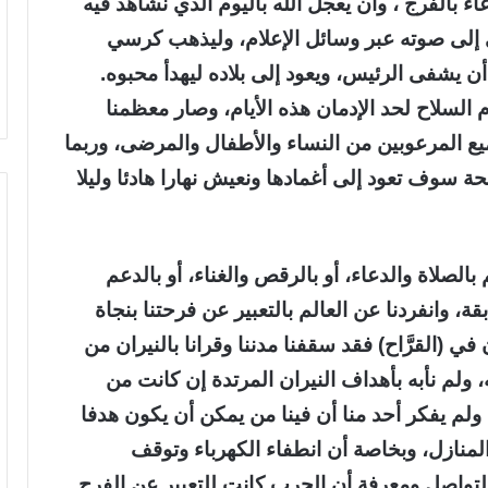
عاء بالفرج ، وأن يعجل الله باليوم الذي نشاهد فيه
إلى صوته عبر وسائل الإعلام، وليذهب كرسي
ن يشفى الرئيس، ويعود إلى بلاده ليهدأ محبوه.
 السلاح لحد الإدمان هذه الأيام، وصار معظمنا
ع المرعوبين من النساء والأطفال والمرضى، وربما
ة سوف تعود إلى أغمادها ونعيش نهارا هادئا وليلا
بالصلاة والدعاء، أو بالرقص والغناء، أو بالدعم
بقة، وانفردنا عن العالم بالتعبير عن فرحتنا بنجاة
في (القرَّاح) فقد سقفنا مدننا وقرانا بالنيران من
، ولم نأبه بأهداف النيران المرتدة إن كانت من
ولم يفكر أحد منا أن فينا من يمكن أن يكون هدفا
منازل، وبخاصة أن انطفاء الكهرباء وتوقف
تواصل ومعرفة أن الحرب كانت للتعبير عن الفرح