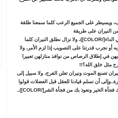
حرب، ويسيطر على الجميع الرعب كلما سمعنا طلقة
د من النيران على طريقة
([COLOR=crimson]وداوني بالتي كانت هي الداء[/COLOR])، ولا نزال نطلق النيران كلما
 أو نجرب قدرتنا على التصويب إذا لزم الأمر، ولا
هن في إطلاق الرصاص من نوافذ منازلهن تعبيرا
فرح مثل خلق الله؟!!
يران تصنع الموت ونيران تعلن الفرح، ولا سبيل إلى
يرة..وإلى أن نسلم قيادنا للعقل قبل العضلات قولوا
جميعا: ([COLOR=crimson]اللهم إنا نسألك فجأة الخير ونعوذ بك من فجأة الشر[/COLOR])..