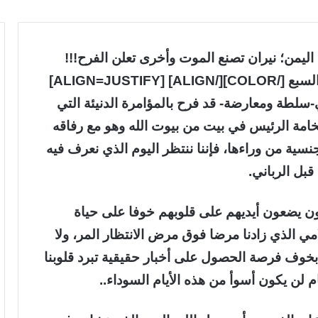
ALIGN=RIGHT][COLOR=cr]في اليمن؛ نيران تصنع الموت وأخرى تعلن الفرح!!!
[/COLOR] [COLOR=blue]د/ سعاد سالم السبع [/COLOR][/ALIGN] [ALIGN=JUSTIFY]
سلطة ومعارضة- قد فرح بالمؤامرة الدنيئة التي
خامة الرئيس في بيت من بيوت الله وهو مع رفاقه
ية من وراءها، فإننا ننتظر اليوم الذي نعرف فيه
قبل الرباني.
ون يضعون أيديهم على قلوبهم خوفا على حياة
ي الذي زادنا مرضا فوق مرض الانتظار المر، ولا
بخوف فرصة الحصول على أخبار حقيقية تبرد قلوبنا
م لن يكون أسوأ من هذه الأيام السوداء..