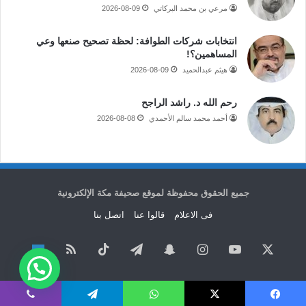
مرعي بن محمد البركاتي
2026-08-09
انتخابات شركات الطوافة: لحظة تصحيح صنعها وعي
المساهمين؟!
هيثم عبدالحميد
2026-08-09
رحم الله د. راشد الراجح
أحمد محمد سالم الأحمدي
2026-08-08
جميع الحقوق محفوظة لموقع صحيفة مكة الإلكترونية
فى الاعلام
قالوا عنا
اتصل بنا
‫X
‫YouTube
انستقرام
سناب
تيلقرام
‫TikTok
ملخص
نبض
تشات
الموقع