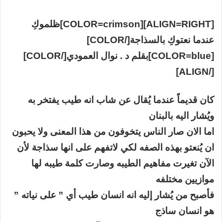
[ALIGN=RIGHT][COLOR=crimson]ظلموكِ
عندما نعتوكِ بالسذاجة[/COLOR]
[COLOR=blue]بقلم د . نوال العمودي[/COLOR]
[/ALIGN]
كان قديماً عندما يُقال عن شاب انه طيب يفتخر به
ويُشار اليه بالبنان
اما الان صار الناس يتخوفون من هذا المعنى ولا يحبون
ان يُنعتو بهذه الصفه لكي لاتفهم على انها سذاجة لأن
الآن تغيرت مفاهيم الطيبه وصارت كلمة طيبه لها
موازيين مختلفه
فأصبح من يُشار إليه انه انسان طيب أي ” على نياته ”
هو انسان ساذج