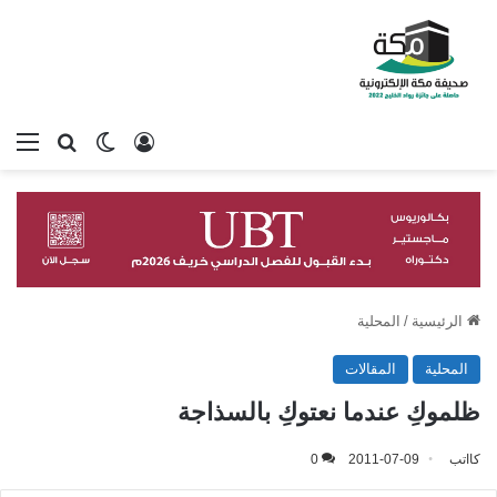
تسجيل الدخول
بحث عن
الوضع المظلم
الق
الرئيسية
/
المحلية
المحلية
المقالات
ظلموكِ عندما نعتوكِ بالسذاجة
كااتب
2011-07-09
0