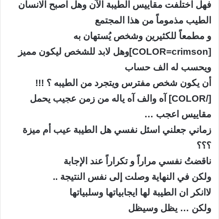
فهل اختلفت مقاييس الطيبة الآن وهل اصبح الانسان
الطيب مذموماً من هذا المجتمع
و مطمعاً للكثيرين وشخص يُستهان به
[COLOR=crimson]وهل لابد للشخص ليكون مميز
ويحسب له الف حساب
أن يكون شخص مفترس ويتجرد من الطيبه ؟ !!!
[/COLOR] آه والف آه ياله من زمن عجيب يحمل
مقاييس اعجب …
زماني جعلني اسئل نفسي هل الطيبة عيب أم ميزة
؟؟؟
ناقضتُ نفسي مراراً و تكراراً عند الإجابة
ولكن في النهاية وصلت إلى نفس النتيجة ..
لاانكر ان الطيبة لها ايجابياتها وسلبياتها
ولكن … يظل وسيظل