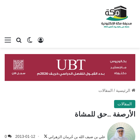
تسجيل الدخول
بحث عن
الوضع المظلم
الق
الرئيسية
/
المقالات
المقالات
الأرصفة ..حق للمشاة
تابع
على
علي بن ضيف الله بن خُرمان الزهراني
2013-01-12
0