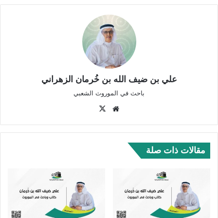
علي بن ضيف الله بن خُرمان الزهراني
باحث في الموروث الشعبي
موق
‫X
ع
الوي
ب
مقالات ذات صلة