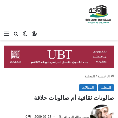
تسجيل الدخول
بحث عن
الوضع المظلم
الق
الرئيسية
/
المحلية
المحلية
المقالات
صالونات ثقافية أم صالونات حلاقة
تابع
على
بخيت طالع الزهراني
2009-06-23
0