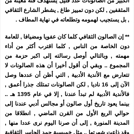
الكبير من الصالونات عدد قليل يستهدف فئة معينة من
المثقفين , لكن دون تمييز طاغ , يشطر الشارع الثقافي
, بل يستجيب لهمومه وتطلعاته في نهاية المطاف .
** إن الصالون الثقافي كلما كان عفويا ومضيافا , للعامة
دون الخاصة من الناس , كلما اقترب أكثر من أداء
مهمته , وبالتالي أوصل رسالته إلى اكبر حزمة من
المجموع .. وبقي أن أقول أخيرا أن هذه الصالونات لا
تتعارض مع الأندية الأدبية , التي أظن أن عددها وصل
الآن إلى 16 ناديا , لكن الصالونات تمتلك جذرا أعمق ,
فالأندية الأدبية لم تبدأ عندنا , إلا في عام 1395 هـ ..
بينما يعود تاريخ أول صالون أو مجالس أدبي عندنا إلى
حوالي الربع الأول من القرن الماضي , انطلاقا من
المدينة المنورة , إلى أن صرنا اليوم نرى عددا منها ,
وقد ذاعت شهرتها .. مثل خميسية حمد الجاسر الثقافية