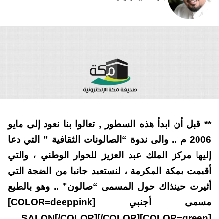
X
** قبل أن ابدأ هذه السطور , تعالوا بنا نعود إلى مايو
2006 م .. والى ندوة “الصالونات الثقافية ” التي دعا
إليها مركز الملك عبد العزيز للحوار الوطني ، والتي
أقيمت بمكة المكرمة ، لنستعيد جانبا من الضجة التي
أثيرت حينذاك حول المسمى “صالون” .. وهو بالطبع
مسمى أجنبي [COLOR=deeppink]
[COLOR=green]SALON[/COLOR][/COLOR] ..