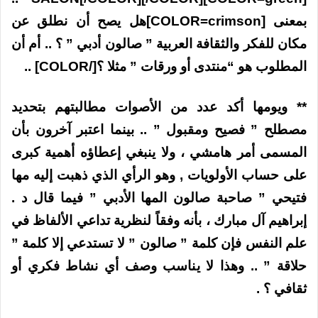
بمعنى [COLOR=crimson]هل يصح أن نطلق عن
مكان للفكر والثقافة العربية ” صالون أدبي ” ؟ .. أم أن
المطلوب هو “منتدى أو ورقات ” مثلا ؟[/COLOR] ..
** ويومها أكد عدد من الأصوات مطالبتهم بتحديد
مصطلح ” فصيح ومقبول ” .. بينما اعتبر آخرون بأن
المسمى أمر هامشي ، ولا ينبغي إعطاؤه أهمية كبرى
على حساب الأولويات , وهو الرأي الذي ذهبت إليه مها
فتيحي ” صاحبة صالون المها الأدبي ” فيما قال د .
إبراهيم آل مبارك ، بأنه وفقاً لنظرية تداعي الألفاظ في
علم النفس فإن كلمة ” صالون ” لا تستدعي إلا كلمة ”
حلاقة ” .. وهذا لا يناسب وصف أي نشاط فكري أو
ثقافي ؟ .