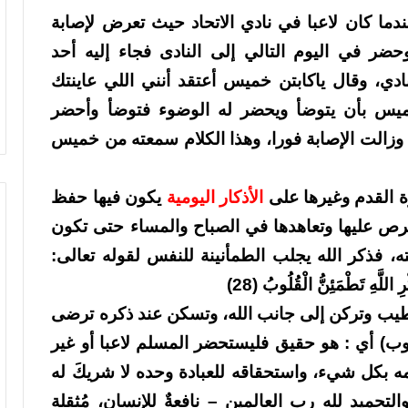
دما كان لاعبا في نادي الاتحاد حيث تعرض لإصابة
ضر في اليوم التالي إلى النادى فجاء إليه أحد
نادي، وقال ياكابتن خميس أعتقد أنني اللي عاينتك
خميس بأن يتوضأ ويحضر له الوضوء فتوضأ وأحضر
وزالت الإصابة فورا، وهذا الكلام سمعته من خميس
 القدم وغيرها على
الأذكار اليومية
يكون فيها حفظ
حرص عليها وتعاهدها في الصباح والمساء حتى تكون
ه، فذكر الله يجلب الطمأنينة للنفس لقوله تعالى:
رِ اللَّهِ تَطْمَئِنُّ الْقُلُوبُ (28)
 تطيب وتركن إلى جانب الله، وتسكن عند ذكره ترضى
قلوب) أي : هو حقيق فليستحضر المسلم لاعبا أو غير
ه بكل شيء، واستحقاقه للعبادة وحده لا شريكَ له
لتحميد لله رب العالمين – نافعةٌ للإنسان، مُثقلة