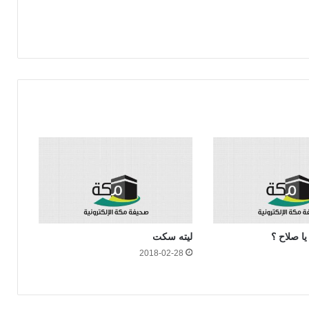
يا صلاح ؟
ليته سكت
2018-02-28