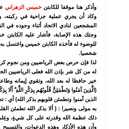
وأذكر هنا موقفا للكابتن
خميس الزهراني
عن
وكاد أن يجري عملية جراحية في ركبته، وح
المشجعين لنادي الاتحاد أثناء وجوده في ال
وجتك هذه الإصابة، فأشار عليه الكابتن 
للوضوء له فأخذه الكابتن خميس واغتسل به 
شخصيا.
لذا فإن حرص بعض الرياضيين ومن نجوم كرة
له من كل شر بإذن الله فعلى الرياضيين ال
خير حافظا له بعد الله، وتقوي إيمانه وطاعت
(الَّذِينَ آمَنُوا وَتَطْمَئِنُّ قُلُوبُهُم بِذِكْرِ اللَّهِ ۗ أَلَا بِذِكْ
الذين آمنوا وتطمئن قلوبهم بذكر الله) أي :
به مولى ونصيرا : ( ألا بذكر الله تطمئن ال
ذلك عظمة الله وقدرته على كل شيءٍ، وعِلم
وأن هذه الأذكار وهذه الدعوات، والتسبيح وا