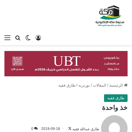
تسجيل الدخول
بحث عن
الوضع المظلم
الق
الرئيسية
/
المقالات
/
بورتريه
/
طارق فقيه
طارق فقيه
خذ واحدة
تابع
على
طارق عبدالله فقيه
2019-09-18
0