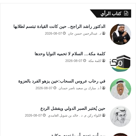
كتاب الرأي
الدكتور راشد الراجح.. حين كانت القيادة تبتسم لطلابها
د. عبدالرحمن حسن جان
2026-08-07
كلمة مكة… السلام لا تحميه النوايا وحدها
كلمة مكة
2026-08-07
في رحاب عروس السحاب:حين يزهو الفرد بالعزوة
أ.د. مبارك بن سعيد ناصر حمدان
2026-08-07
حين يُختبر الصبر الدولي ويفشل الردع
اللواء ركن م. د . خالد بن شويل الغامدي
2026-08-07
بين أنت تعدي أو ما تعدي حكاية