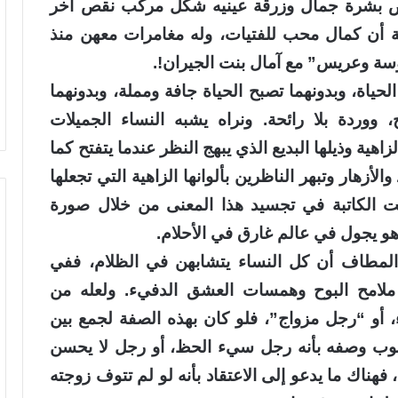
ياض بشرة جمال وزرقة عينيه شكل مركب نقص آخر
ة أن كمال محب للفتيات، وله مغامرات معهن منذ
وسة وعريس” مع آمال بنت الجيران!.
ياة، وبدونهما تصبح الحياة جافة ومملة، وبدونهما
 ووردة بلا رائحة. ونراه يشبه النساء الجميلات
هية وذيلها البديع الذي يبهج النظر عندما يتفتح كما
لأزهار وتبهر الناظرين بألوانها الزاهية التي تجعلها
حت الكاتبة في تجسيد هذا المعنى من خلال صورة
 يجول في عالم غارق في الأحلام.
المطاف أن كل النساء يتشابهن في الظلام، ففي
 ملامح البوح وهمسات العشق الدفيء. ولعله من
، أو “رجل مزواج”، فلو كان بهذه الصفة لجمع بين
أصوب وصفه بأنه رجل سيء الحظ، أو رجل لا يحسن
هناك ما يدعو إلى الاعتقاد بأنه لو لم تتوف زوجته