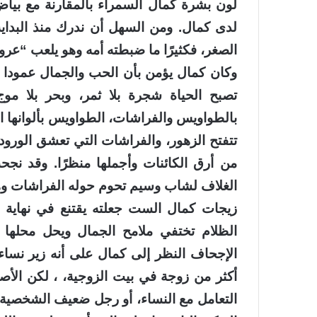
لون بشرة كمال السمراء بالمقارنة مع ب
لدى كمال. ومن السهل أن ندرك منذ البداي
الصغر، فكثيرًا ما ضبطته أمه وهو يلعب “عر
وكان كمال يؤمن بأن الحب والجمال عمودا الح
تصبح الحياة شجرة بلا ثمر، وبحر بلا موج،
بالطواويس والفراشات، الطواويس بألوانها الزا
تتفتح الزهور، والفراشات التي تعشق الورود وا
من أرق الكائنات وأجملها منظرًا. وقد نج
الغلاف لشاب وسيم تحوم حوله الفراشات وهو
زيجات كمال الست جعلته يقتنع في نهاية 
الظلام تختفي ملامح الجمال ويحل محلها
الإجحاف النظر إلى كمال على أنه زير نساء
أكثر من زوجة في بيت الزوجية، ، لكن ال
التعامل مع النساء، أو رجل ضعيف الشخصية، ف