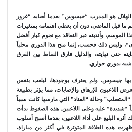
هلال هو المدرب “خيسوس” بعدما أصابه “غرور
وسم ما قبل الماضي، دون أن يعطي اهتمامه بمتغيرات
الموسم، وأنديته عبر التعاقد مع نجوم كبار أفضل
”، وليس ذلك فحسب، إنما منح هذا الدوري محلياً
يته حتى نهايته، والدليل فارق النقاط بين الفرق
شبه بدوري حواري.
م بها جيسوس، ولم يعترف بوجودها، ليلعب بنفس
عرض اللاعبون للإرهاق والإصابات، مما يؤثر بطبيعة
“المتصلب” وحالة “العناد” التي مارسها كانت سبباً
اً “شديدة” عليه وعلى اللاعبين. هذه الضغوط بدأت
ك أثره البليغ على أداء اللاعبين، بعدما أصبح أسلوب
ظهرت هذه العلاقة المتوترة في أكثر من مباراة،