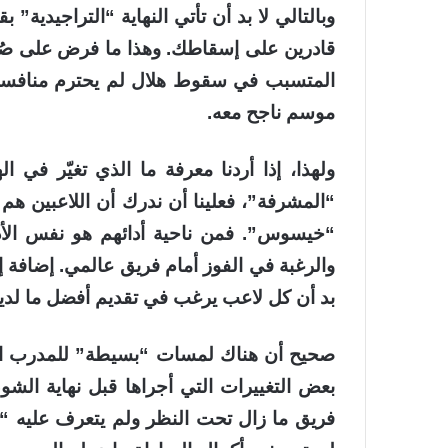
وبالتالي لا بد أن تأتي النهاية “التراجيدية”
قادرين على إسقاطك. وهذا ما فرض على صُنّاع
المتسبب في سقوط هلال لم يحترم منافسيه، 
موسم ناجح معه.
ولهذا، إذا أردنا معرفة ما الذي تغيّر في 
“المشرفة”، فعلينا أن ندرك أن اللاعبين هم
“خيسوس”. فمن ناحية أدائهم هو نفس الأدا
والرغبة في الفوز أمام فريق عالمي. إضافة إل
بد أن كل لاعب يرغب في تقديم أفضل ما لدي
صحيح أن هناك لمسات “بسيطة” للمدرب الج
بعض التغييرات التي أجراها قبل نهاية الشوط
فريق ما زال تحت النظر ولم يتعرف عليه “ملي