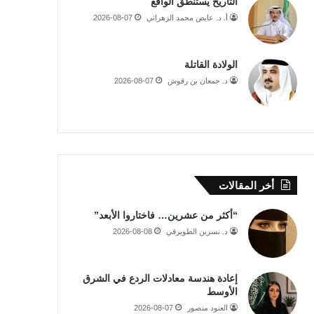
التاريخ يستنطق الواقع
أ. د. عايض محمد الزهراني
2026-08-07
الولادة القاتلة
د. جمعان بن رقوش
2026-08-07
أخر المقالات
“أكثر من عشرين… فاختاروا الأبعد”
د. نسرين الطويرقي
2026-08-08
إعادة هندسة معادلات الردع في الشرق
الأوسط
العنود منصور
2026-08-07