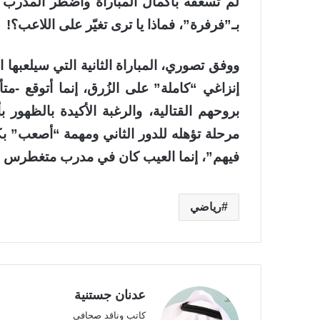
لم تسعفه بأكمال المباراة واضطر المدرب 
بـ”فرفرة”، فماذا يا ترى تغيّر على اللاعب؟!
ووفق تصوري، المباراة الثانية التي سيلعبها 
إنزاغي “كاملة” على الزُرق، إنما أتوقع -متأ
بروحهم القتالية، والرغبة الأكيدة بالظهور 
مرحلة تؤهله للدور الثاني ومهمة “أصعب” بك
فيهم”، إنما العيب كان في مدرب متغطرس “لعب
رياضي
عدنان جستنية
كاتب وناقد صحافي