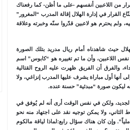
 بقرار من اللاعبين أنفسهم -على ما أظن- كما رفعناك
 القرار في إدارة الهلال إقالة المدرب “المغرور”
ولم يحترم هو لاعبين قدّروا سنّه وخبرته وعلاقة
الهلال حيث شاهدناه أمام ريال مدريد بتلك الصورة
 نفس اللاعبين، وأن ما تم تغييره هو “كابوس” اسم
ء، والفرق أن الفريق ظهرت عليه الروح القتالية
ى أنها أول مباراة يشرف عليها المدرب إنزاغي، ولا
ه ليكون صورة “مبدئية” حسنة عنده.
ديد، ولكن في نفس الوقت أرى أنه لم يُوفق في
 الثاني، ولا يمكن توجيه نقد على اجتهاد منه نحو
اً”. وإن كان هناك سؤال رابع:لماذا لياقة مالكوم