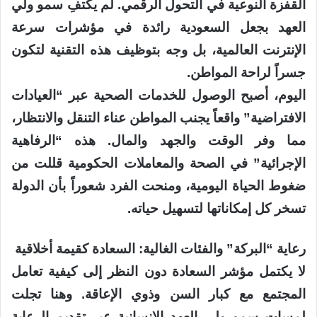
القفزة النوعية في التحول الرقمي. لم يكتفِ سمو ولي
العهد بجعل السعودية رائدة في مؤشرات سرعة
الإنترنت العالمية، بل وجه بتوظيف هذه التقنية لتكون
جسراً لراحة المواطن.
اليوم، أصبح الوصول للخدمات الصحية عبر “العيادات
الافتراضية” واقعاً يجنب المواطن عناء التنقل والانتظار،
مما وفر الوقت والجهد والمال. هذه “الرفاهية
الإجرائية” في الصحة والمعاملات الحكومية قللت من
ضغوط الحياة اليومية، ومنحت الفرد شعوراً بأن الدولة
تسخر كل إمكاناتها لتسهيل حياته.
رعاية “البركة” والفئات الغالية: السعادة كقيمة أخلاقية
لا يكتمل مؤشر السعادة دون النظر إلى كيفية تعامل
المجتمع مع كبار السن وذوي الإعاقة. وهنا تجلت
لمسات سمو ولي العهد الإنسانية عبر تقديم الرعاية