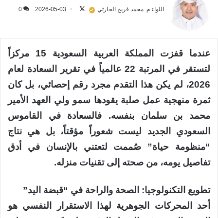
على
اللواء م. محمد فريح الحارثي
2026-05-03
0
X
عندما قفزت المملكة العربية السعودية 15 مركزاً
لتستقر في المرتبة 22 عالمياً في تقرير السعادة لعام
2026، لم يكن هذا التقدم مجرد رقم إحصائي، بل كان
ثمرة منهجية عمل صلبة يقودها سمو ولي العهد الأمير
محمد بن سلمان بنفسه. فالسعادة في القاموس
السعودي الجديد ليست شعوراً مؤقتاً، بل هي نتاج
“منظومة حياة” صُممت لتعتني بالإنسان في أدق
تفاصيل يومه، من صحته إلى تقنيات منزله.
تطويع التكنولوجيا: الصحة والراحة في “قبضة اليد”
أحد المحركات الجوهرية لهذا الاستقرار النفسي هو