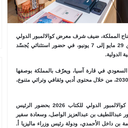
جناح المملكة، ضيف شرف معرض كوالالمبور الدولي
للكتاب 2026، الذي يستمر خلال الفترة من 29 مايو إلى 7 يونيو، في حضور استثنائي يُجسّد
ة الدولية.
 السعودي في قارة آسيا، ويعرّف بالمملكة بوصفها
نموذجًا حضاريًّا يُجسد تحولات رؤية المملكة 2030، من خلال محتوى أدبي وثقافي وتراثي متنوع،
وافتُتح جناح المملكة ضيف شرف معرض كوالالمبور الدولي للكتاب 2026 بحضور الرئيس
تور عبداللطيف بن عبدالعزيز الواصل، وسعادة سفير
ة بن داخل الأحمدي، ودولة رئيس وزراء ماليزيا أ.