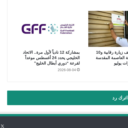
بأكثر من 44 ألف زيارة رقابية و10
بمشاركة 12 نادياً لأول مرة.. الاتحاد
انة العاصمة المقدسة
الخليجي يحدد 24 أغسطس موعداً
ت يوليو
لقرعة “دوري أبطال الخليج”
2026-08-04
اترك رد
X