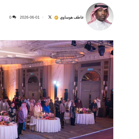
تابع
على
عاطف هوساوي
2026-06-01
0
X