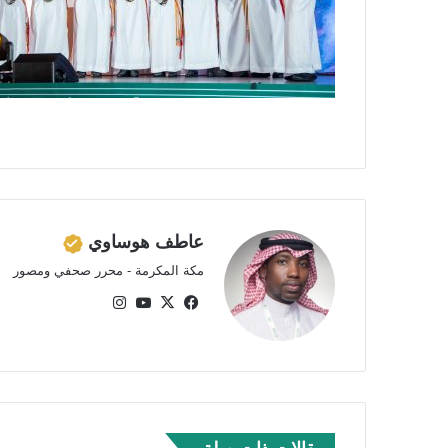
عاطف هوساوي
مكة المكرمة - محرر صحفي ومصور
في
‫X
‫Yo
انس
سب
uTu
تقر
وك
be
ام