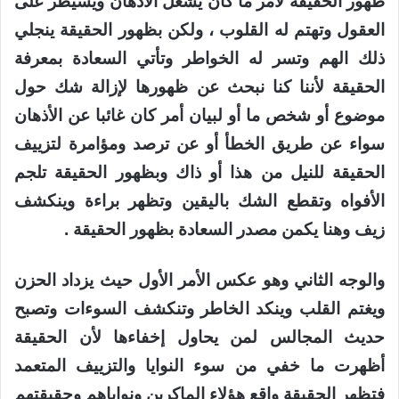
ظهور الحقيقة لأمر ما كان يشغل الأذهان ويسيطر على
العقول وتهتم له القلوب ، ولكن بظهور الحقيقة ينجلي
ذلك الهم وتسر له الخواطر وتأتي السعادة بمعرفة
الحقيقة لأننا كنا نبحث عن ظهورها لإزالة شك حول
موضوع أو شخص ما أو لبيان أمر كان غائبا عن الأذهان
سواء عن طريق الخطأ أو عن ترصد ومؤامرة لتزييف
الحقيقة للنيل من هذا أو ذاك وبظهور الحقيقة تلجم
الأفواه وتقطع الشك باليقين وتظهر براءة وينكشف
زيف وهنا يكمن مصدر السعادة بظهور الحقيقة .
والوجه الثاني وهو عكس الأمر الأول حيث يزداد الحزن
ويغتم القلب وينكد الخاطر وتنكشف السوءات وتصبح
حديث المجالس لمن يحاول إخفاءها لأن الحقيقة
أظهرت ما خفي من سوء النوايا والتزييف المتعمد
فتظهر الحقيقة واقع هؤلاء الماكرين ونواياهم وحقيقتهم