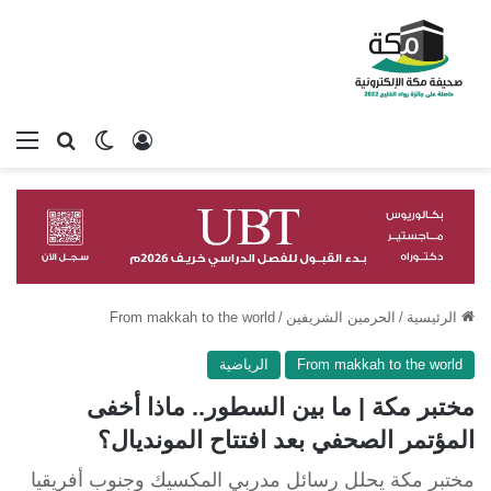
تسجيل الدخول
بحث عن
الوضع المظلم
الق
الرئيسية
/
الحرمين الشريفين
/
From makkah to the world
From makkah to the world
الرياضية
مختبر مكة | ما بين السطور.. ماذا أخفى
المؤتمر الصحفي بعد افتتاح المونديال؟
مختبر مكة يحلل رسائل مدربي المكسيك وجنوب أفريقيا