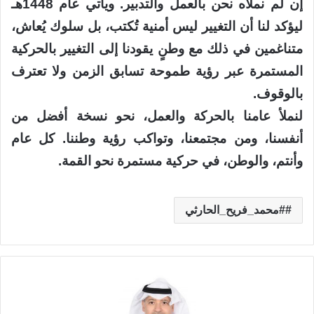
إن لم نملأه نحن بالعمل والتدبير. ويأتي عام 1448هـ
ليؤكد لنا أن التغيير ليس أمنية تُكتب، بل سلوك يُعاش،
متناغمين في ذلك مع وطنٍ يقودنا إلى التغيير بالحركية
المستمرة عبر رؤية طموحة تسابق الزمن ولا تعترف
بالوقوف.
لنملأ عامنا بالحركة والعمل، نحو نسخة أفضل من
أنفسنا، ومن مجتمعنا، وتواكب رؤية وطننا. كل عام
وأنتم، والوطن، في حركية مستمرة نحو القمة.
#محمد_فريح_الحارثي