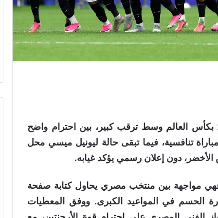
تدخل مصر مواجهة الأرجنتين في دور الـ16 بكأس العالم وسط ترقب كبير، بين احترام واضح
باراة تنافسية، فيما تبقى حالة ليونيل ميسي محل
س الأخضر، دون إعلان رسمي يؤكد غيابه.
ي؛ فهي مواجهة بين منتخب مصري يحاول كتابة صفحة
برة الحسم في المواعيد الكبرى. ووفق المعطيات
از الفني المصري على احترام قوة الأرجنتين، مع