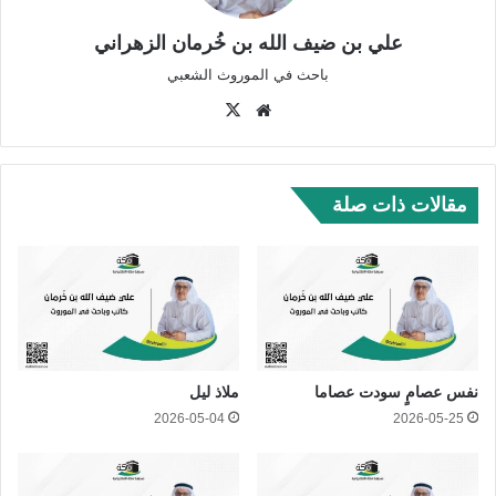
علي بن ضيف الله بن خُرمان الزهراني
باحث في الموروث الشعبي
موق
‫X
ع
الوي
ب
مقالات ذات صلة
نفس عصامٍ سودت عصاما
ملاذ ليل
2026-05-04
2026-05-25