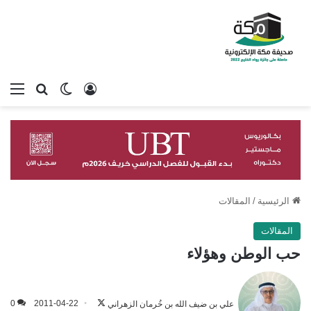
تسجيل الدخول
بحث عن
الوضع المظلم
الق
الرئيسية
/
المقالات
المقالات
حب الوطن وهؤلاء
تابع
على
علي بن ضيف الله بن خُرمان الزهراني
2011-04-22
0