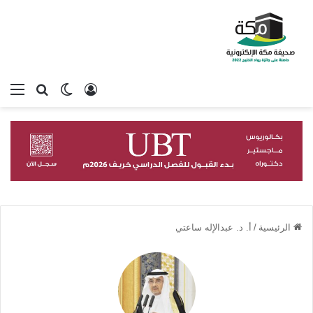
تسجيل الدخول
بحث عن
الوضع المظلم
الق
الرئيسية
/
أ. د. عبدالإله ساعتي