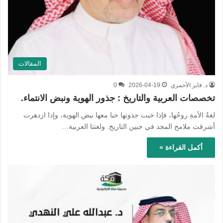
المقالات
د. فايز الأحمري
2026-04-19
0
تخصصات العربية والتاريخ : جذور الهوية ونبض الانتماء.
لغةُ الأمةِ روحُها، فإذا خبت جذوتها خبا معها نبض الهوية، وإذا ازدهرت
أشرقت ملامح المجد في جبين التاريخ. ولغتنا العربية…
أكمل القراءة »