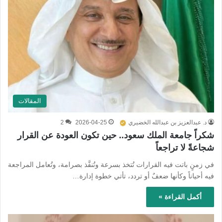
المقالات
د. عبدالعزيز بن عبدالله الخضيري
2026-04-25
2
شكراً جامعة الملك سعود.. حين تكون العودة عن القرار
شجاعةً لا تراجعاً
في زمنٍ باتت فيه القرارات تُتخذ بسرعة وتُنفَّذ بصرامة، وتُعامل المراجعة
فيه أحياناً وكأنها ضعفٌ أو تردد، تأتي خطوة إدارة…
أكمل القراءة »