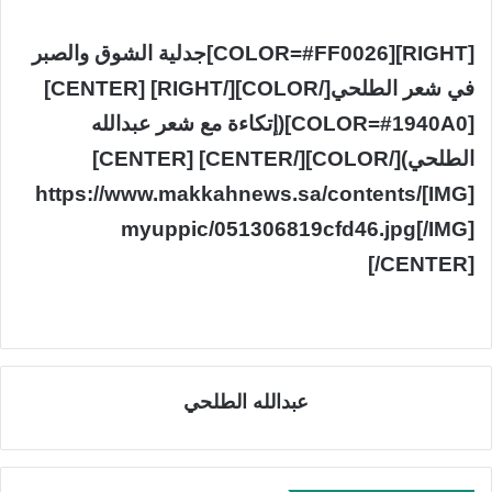
[RIGHT][COLOR=#FF0026]جدلية الشوق والصبر
في شعر الطلحي[/COLOR][/RIGHT] [CENTER]
[COLOR=#1940A0](إتكاءة مع شعر عبدالله
الطلحي)[/COLOR][/CENTER] [CENTER]
[IMG]https://www.makkahnews.sa/contents/
myuppic/051306819cfd46.jpg[/IMG]
[/CENTER]
عبدالله الطلحي