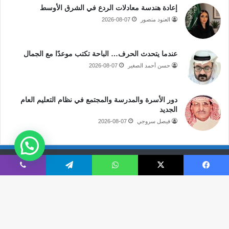
إعادة هندسة معادلات الردع في الشرق الأوسط
العنود منصور
2026-08-07
عندما يتحدث الحرف… الباحة تكتب موعدًا مع الجمال
حسن أحمد الصغير
2026-08-07
دور الأسرة والمدرسة والمجتمع في نظام التعليم العام
الجديد
فيصل سروجي
2026-08-07
جميع الحقوق محفوظة لموقع صحيفة مكة الإلكترونية
فيسبوك
‫X
واتساب
تيلقرام
ڤايبر
فى الاعلام
قالوا عنا
اتصل بنا
‫X
‫YouTube
انستقرام
سناب
تيلقرام
‫TikTok
ملخص
نبض
زر