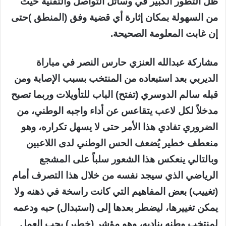
ظل التطور الكبير في وسائل التواصل والتقنية حيث
من السهولة بمكان إثارة أي قضية وفق (المنطق )حتى
إن غابت المعلومة الصحيحة.
مشاركة عبدالله العنزي حارس النصر في مباراة
الديربي بعد استبعاده من المنتخب بسبب الإصابة ومن
قبله سالم الدوسري (تفتح) الباب للتأويلات وربما تصبح
مدخلاً لكل لاعب يتقاعس عن أداء واجبه الوطني، من
الضروري تفادي هذا الأمر حتى لا يسهل تكراره، وهو
منعطف خطير يُضعف الحس الوطني لدى اللاعبين
وبالتالي ينعكس هذا الشعور سلباً على المشجع
الرياضي الذي سيجد نفسه من خلال هذا التصرف أمام
(تغييب) بعض المفاهيم التي كانت راسخة في ذهنه ولا
يمكن تغييرها، ليضطر بعدها إلى (استبدال) حبه ودعمه
لمنتخب وطنه بناديه، وهو مؤشر (خطير) يجب العمل