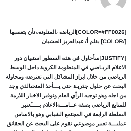
[COLOR=#FF0026]الرياضه ،المتلونه،،تأن بتعصبها
[/COLOR] بقلم أ/ عبدالعزيز الحشيان
[JUSTIFY]سأحاول في هذه السطور استبيان دور
الاعلام الريـاضي في المنظومة الكروية داخل الوسط
الرياضي من خلال ابراز المشاكل التي تعترضه ومحاولة
البحث عن حلول جذريـة حتى يـــأخذ المنحىالذي وجد
من اجله وهو توجيه الرأي العام وتوفير الاخبار اللازمة
للمتابع الرياضي بصفة عــامـــةالاعلام يـــــُعتبر
السلطة الرابعة في المجتمع الشبابي وهو بالاساس
عمليـــة تعبير موضوعي تقوم على البحث عن الحقائق