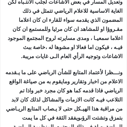
وتعديل المسار في بعض الاشاعات لجلب الانتـباه لكن
الغاية الاساسية للاعلام الرياضي تتمثل في ذلك
المضمون الذي يقدمه سواء للقارء ان كان اعلاما
مقـروؤا او للمشاهد ان كان مرئيا وللمستمع ان كان
اعلاما سمعيـا ، ومدى مسايرته لروح المجتمع الموجود
فيـه ، فيكون اما فعالا او مشوها له ،خاصة ببث
الاشاعات وتوجيه الرأي العام الـى غايات مريبة.
ونـــظرا لأعتماد المتابع للشأن الرباضي على ما يـقدمه
الاعلام من اخبار وتقارير ومايقوم به من صياغة الواقع
الرياضي فاذا قدمه كما هو كان مجرد خبر واذا تم
التلاعب فيـه كانت الازمات والمشاكل لذلك كان لابد
من مراقبة هذا الهيـكل حتى لا يـصاب المتابع الريـاضي
بتمزق وتشتت الرؤىويفقد الثقة في كل ما يمت
للرياضة بصلة في ذلك المجتمع بالمنظومة الرياضية