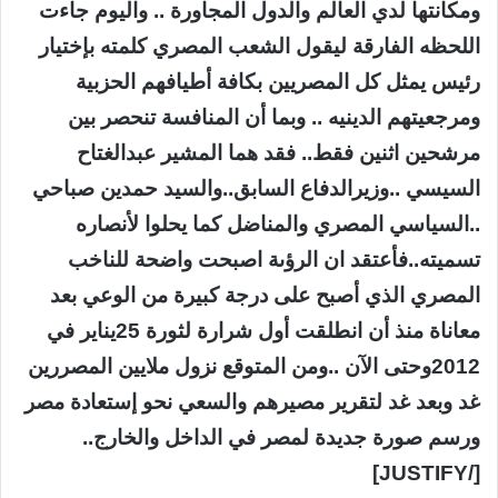
ومكانتها لدي العالم والدول المجاورة .. واليوم جاءت
اللحظه الفارقة ليقول الشعب المصري كلمته بإختيار
رئيس يمثل كل المصريين بكافة أطيافهم الحزبية
ومرجعيتهم الدينيه .. وبما أن المنافسة تنحصر بين
مرشحين اثنين فقط.. فقد هما المشير عبدالغتاح
السيسي ..وزيرالدفاع السابق..والسيد حمدين صباحي
..السياسي المصري والمناضل كما يحلوا لأنصاره
تسميته..فأعتقد ان الرؤىة اصبحت واضحة للناخب
المصري الذي أصبح على درجة كبيرة من الوعي بعد
معاناة منذ أن انطلقت أول شرارة لثورة 25يناير في
2012وحتى الآن ..ومن المتوقع نزول ملايين المصررين
غد وبعد غد لتقرير مصيرهم والسعي نحو إستعادة مصر
ورسم صورة جديدة لمصر في الداخل والخارج..
[/JUSTIFY]