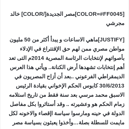
[COLOR=#FF0045]مصر الجديدة[/COLOR] خالد
مجرشي
[JUSTIFY]ماهي اﻻساعات و يبدأ أكثر من 50 مليون
مواطن مصري ممن لهم حق الإقتتراع في الإدلاء
بأصواتهم لإنتخابات الرئاسة المصرية 2014م التى تعد
أهم إنتخابات تشهدها أرض الكنانة.. ويأتي هذا العرس
الديمقراطي الفرعوني ..بعد أن أزاح المصريون في
30/6/2013 كابوس الحكم الإخواني بقيادة الرئيس
اﻻسبق محمد مرسي بعد سنة فقط من تاريخ استلامه
زمام الحكم هو وعشيرته .. وقد أستاثروا بكل مفاصل
الدولة في حينه ومارسوا سياسة اإقصاء واﻻخونه لكل
مايمت للسطلة بصلة…وأخذوا يعبثون بسياسة مصر