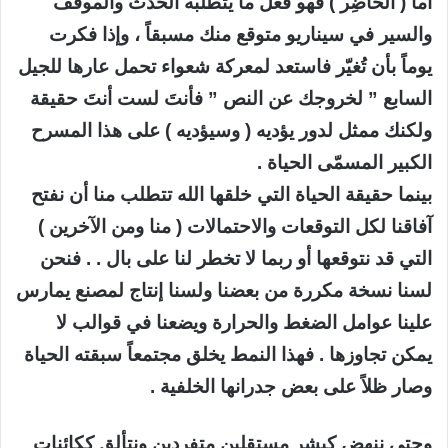
أما ( الحاضِر ) فهو فعل ما يتطلّبه الحدث والموقف
والسير في سيناريو متوقع منك مسبقاً ، وإذا فكرت
يوماً بأن تُغيّر فاستعد لمعركة شعواء تحمل عارها للجيل
السابع ” لخروجك عن النص ” فأنتَ لست أنتَ حقيقة
ولكنك ممثل لدور يؤديه ( وسيؤديه ) على هذا المسرح
الكبير المسمّى الحياة .
بينما حقيقة الحياة التي خلقها الله تتطلب منا أن نفتح
آفاقنا لكل التوقعات والاحتمالات ( منا ومن الآخرين )
التي قد نتوقعها أو ربما لا تخطر لنا على بال . . فنحن
لسنا نسخة مكررة من بعضنا ولسنا إنتاج لمصنع يمارس
علينا عوامل الضغط والحرارة ويضعنا في قوالب لا
يمكن تجاوزها . فهذا النمط يخلق مجتمعاً سبقته الحياة
وصار ظلاً على بعض جدرانها الخلفية .
وحتى ننهض كبشر مستقلين متفردين ونتألق ككائنات