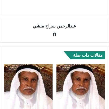
عبدالرحمن سراج منشي
في
سب
وك
مقالات ذات صلة