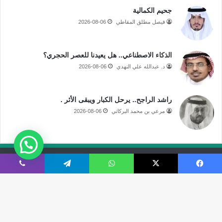
جحيم الكمالية
فيصل مطلق المقاطي
2026-08-06
الذكاء الاصطناعي.. هل يعيدنا للعصر الحجري؟
د. عبدالله علي النهدي
2026-08-06
راشد الراجح.. يرحل الكبار ويبقى الأثر .
مرعي بن محمد البركاتي
2026-08-06
جميع الحقوق محفوظة لموقع صحيفة مكة الإلكترونية
فيسبوك
‫X
واتساب
تيلقرام
ڤايبر
فى الاعلام
قالوا عنا
اتصل بنا
‫X
‫YouTube
انستقرام
سناب
تيلقرام
‫TikTok
ملخص
نبض
زر