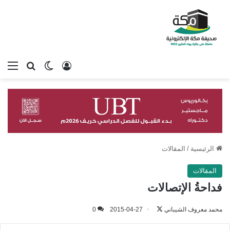
تسجيل الدخول
بحث عن
الوضع المظلم
الق
الرئيسية
/
المقالات
المقالات
فداحةُ الإتصالات
محمد معروف الشيباني
تابع
2015-04-27
0
على