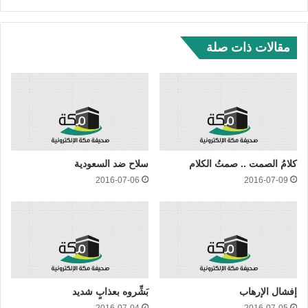
سب
وك
مقالات ذات صلة
كلامُ الصمت .. صمتُ الكلام
سلاح ضد السعودية
2016-07-06
2016-07-09
إفشال الإرهاب
بَشِّروه بعذابٍ شديد