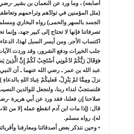
أصابعه) ، وما ورد عن النعمان بن بشير -رضي 
(مثل المؤمنين في توادّهم وتراحمهم وتعاطف
الجسد بالسهر والحمى) رواه البخاري ومسلم 
تصرفاتنا فإنها لا تحتاج إلى كبير جهد، وإنما 
اكتساب الأجر. ومن أيسر السبل لهذا، الدعاء
جلب الخيرات ودفع الشرور، وقد وردت الآيات
﴿وَقَالَ رَبُّكُمْ ادْعُونِي أسْتَجِبْ لَكُمْ إِنَّ الَّذِينَ ي
عبد الله بن عمر ـ رضي الله عنهما ـ أن النبي ـ صلى
نزلَ ومِمَّا لمْ يَنْزِلْ، فَعليكُمْ عِبادَ اللهِ ب
فلنستجبْ لنداء ربنا، ولنجعل للوالدين النصيب
صلاحنا إن فعلنا، فقد ورد عن أبي هريرة -رض
قال: (إذا مات ابن آدم انقطع عمله إلا من ثلا
له)، رواه مسلم.
• وحين نتذكر بعض أصدقائنا ومعارفنا وأقربائن