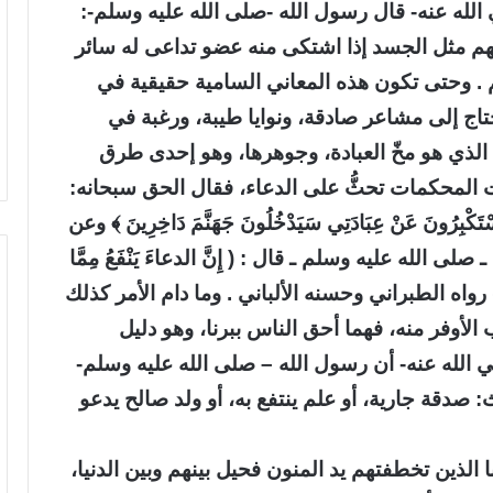
الله عنه- قال رسول الله -صلى الله عليه وسلم-:
هم مثل الجسد إذا اشتكى منه عضو تداعى له سائر
. وحتى تكون هذه المعاني السامية حقيقية في
تحتاج إلى مشاعر صادقة، ونوايا طيبة، ورغبة في
 الذي هو مخّ العبادة، وجوهرها، وهو إحدى طرق
 المحكمات تحثُّ على الدعاء، فقال الحق سبحانه:
َسْتَكْبِرُونَ عَنْ عِبَادَتِي سَيَدْخُلُونَ جَهَنَّمَ دَاخِرِينَ ﴾ وعن
 الله عليه وسلم ـ قال : ( إِنَّ الدعاءَ يَنْفَعُ مِمَّا
الدعاءِ ) رواه الطبراني وحسنه الألباني . وما دام الأمر كذلك
 الأوفر منه، فهما أحق الناس ببرنا، وهو دليل
ي الله عنه- أن رسول الله – صلى الله عليه وسلم-
ث: صدقة جارية، أو علم ينتفع به، أو ولد صالح يدعو
ا الذين تخطفتهم يد المنون فحيل بينهم وبين الدنيا،