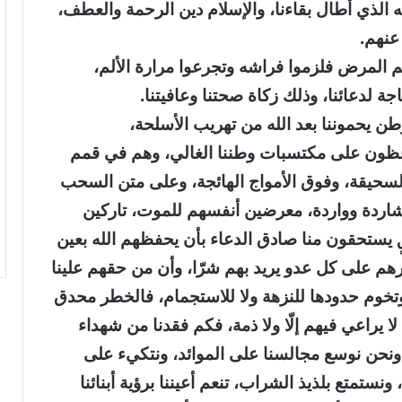
ه الذي أطال بقاءنا، والإسلام دين الرحمة والعطف،
عنهم.
م المرض فلزموا فراشه وتجرعوا مرارة الألم،
جة لدعائنا، وذلك زكاة صحتنا وعافيتنا.
طن يحموننا بعد الله من تهريب الأسلحة،
افظون على مكتسبات وطننا الغالي، وهم في قمم
 السحيقة، وفوق الأمواج الهائجة، وعلى متن السحب
 شاردة وواردة، معرضين أنفسهم للموت، تاركين
قٍ يستحقون منا صادق الدعاء بأن يحفظهم الله بعين
هم على كل عدو يريد بهم شرّا، وأن من حقهم علينا
وتخوم حدودها للنزهة ولا للاستجمام، فالخطر محدق
يراعي فيهم إلّا ولا ذمة، فكم فقدنا من شهداء
 ونحن نوسع مجالسنا على الموائد، ونتكيء على
ستمتع بلذيذ الشراب، تنعم أعيننا برؤية أبنائنا