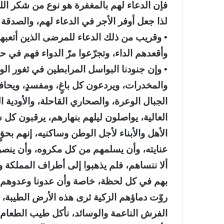
فإن الدعاء لهم بالمغفرة هو نوع من شكر الل
لذا جعل أوفر الأجر في الدعاء لهم، والصدقة 
• وقريب من ذلك الدعاء للمرضى الذين أتعبه
وأقعدهم الداء، وتجرّعوا مرّ الدواء فهم في حا
• وإن جنودنا البواسل المرابطين في ثغور الو
والمخدرات، ويردعون كل باغٍ، ومفسدٍ، ويح
الجبال الوعرة، والصحاري القاحلة، والأودية
العالية، يواصلون ليلهم بنهارهم، يرقبون كل
الأهل والأبناء لأجل الوطن وساكنيه، إنهم بح
عنايته، وأن يسلمهم من كل مكروه، وأن ينصر
ألا ننساهم، فلم يذهبوا إلى أطراف المملكة 
بهم في كل لحظة، خاصة وأن عدونا وعدوهم لا 
روّت دماؤهم الزكية ثرى هذه الأرض الطيبة،
الفرش الناعمة والوسائد، نأكل طيب الطعام، ون