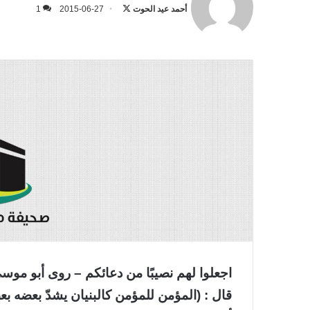
على
أحمد عيد الحوت
2015-06-27
1
X
اجعلوا لهم نصيبًا من دعائكم – روى أبو موس
قال : (المؤمن للمؤمن كالبنيان يشدّ بعضه بع