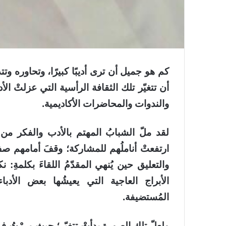
كم هو جميل أن ترى أديبًا كبيرًا، وتحاوره و
أن تتغيّر تلك الثقافة الرأسية التي عزلتْ الأ
والندوات والمحاضرات الأكاديمية.
لقد ملّ الشبابُ المهتم بالأدب والفكر م
ارتفعتْ أناملُهم للمشاركة؛ وقفَ أمامهم صفٌ
والتعليق حين يُنهي المقدّمُ اللقاءَ بكلمةِ: ن
الأبراج العاجية التي يعيشُها بعض الأدبا
المُستضيفة.
ولعلّ تلك الصورة بدأتْ تتغيّر؛ حيث مررْتُ في 