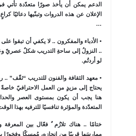
الدعم يمكن أن يأخذ صورًا متعدّدة تأتي في 
الإعلان عن هذه الدروات وتبنّيها دعائيًا كر
…
• الأدباء والمفكرون .. لا يكفي أن تبقوا ع
.. النزولُ إلى ساحةِ التدريب شكلٌ عصريّ وعمل
لو أردتُم.
• معهد الثقافة والفنون للتدريب “ثقّف” .. ر
يحتاج إلى مزيدٍ من العمل الاحترافيّ خاصةً 
هنا يجب أن يكون بمستوى العصر والحداث
المتعدّدة والمؤثرة تنافسيًا للترفيه بهذا الوقت
ختامًا .. هناك تلازُم ٌ فعّال بين المعرفة
ممارسَها قريبًا من إنجازه، مُمسكًا وفخورًا 