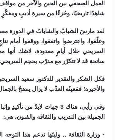
العمل الصحفي بين الحين والآخر من مواقف و
شاهِدًا تاريخيًا، وجُزءًا من سيرةِ أديبٍ ومفكّرٍ 
لقد مارسَ الشبابُ والشاباتُ في الدورة معظم 
وعلّقوا، واعترضوا واتفقوا، ووقفوا أمام نتاج
السريحي خلال أيامٍ معدودة، لاشك أنها م
سانحة قد لا تتكرّر مع مدرّب بحجم السريحي.
فكل الشكر والتقدير للدكتور سعيد السريحي ع
والأخيرة؛ فمَعينُه العذْب لا يزال ينضحُ بالجما
وفي رأيي، هناك 3 جهات لابدّ من 
الجميلة بين التدريب والثقافة والفنون، هي:
• وزارة الثقافة .. وليتَها تدعم هذا التوجه 