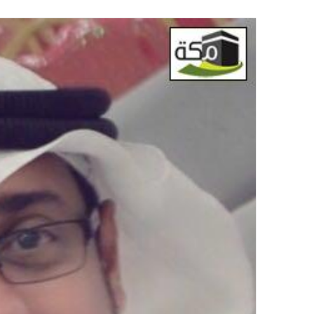
على
X