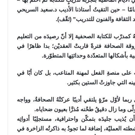
 أكتبُ بالصحافة بشكل متقطّع منذ 20 عامًا – حين التقيتُ أستاذنا الأديب د.سعيد السريحي
الثقافة والفنون للتدريب” (ثقّف).
هُ كمدرّب للكتابة الصحفية إلا أنّ رصيدَه من التعليم
قة الصحافة فترةً قاربتْ العقديْن؛ بدا ظاهرًا في
ة بأشكالها المتعدّدة وحداثتِها المتطوّرة.
على منصةِ الفعل لمهنة المتاعب، بل كان أبًا في
ه التي جاوزتْ الستين بكثير.
ا لأوّل مرّةٍ يلتقي أديبًا عركتْهُ الصحافةُ، وواجه
 وما زال دقيقُ طحْنه مُذرَّا بعيون ضحاياه.
ُذيب جليدَه بتمكّن واحترافية، مستجلِبًا أدواتِه
ته العمليّة، إضافة لما تجودُ به ذاكرتُه الزاخرة في