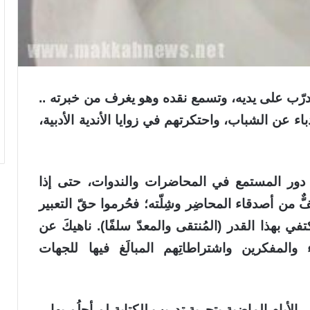
تتدرّب على يديه، وتسمع نقده وهو يغرف من خبرته ..
دباء عن الشباب، واحتكرتهم في زوايا الأندية الأدبية،
ن دور المستمع في المحاضرات والندوات، حتى إذا
ّ من أصدقاء المحاضِر وشِلّته؛ فحُرموا حقّ التعبير
كتفي بهذا القدر (المُنتقى والمعدّ سلفًا). ناهيكَ عن
ء والمفكرين واشتراطاتِهم المبالَغ فيها للجهات
الأيام الماضية بتجربة تدريبٍ للكتابة لم أحلُم بها –