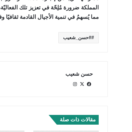
المملكة ضرورة مُلِحّة في تعزيز تلك الفعاليّة،
مما يُسهمُ في تنمية الأجيال القادمة ثقافيًا وفكر
#حسن_شعيب
حسن شعيب
في
‫X
انس
سب
تقر
وك
ام
مقالات ذات صلة