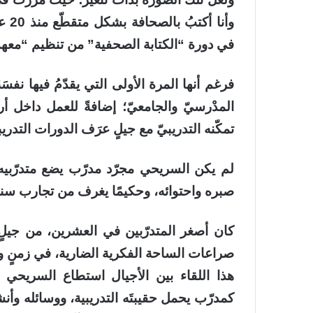
وأنا
في دورة “الكتابة الصحفية” من تنظيم “معهد 
فرغم أنها المرة الأولى التي يقدّمُ فيها نفسَ
المدْرسيّ والجامعيّ؛ إضافةً للعمل داخل أرو
تمكّنه التدريبيّ مع جيلٍ عرَف الدورات التدريبي
لم يكن السريحي مجرّد مدرّب يضع متدرّبيه 
صبره واحتوائه، وحكيمًا يغرف من تجارب سنين
كان أصغر المتدرّبين في العشرين، من جيلٍ ربم
صراعات الساحة الفكرية الضارية، في زمنٍ ولّى
هذا اللقاء بين الأجيال استطاع السريحي أن ي
كمدرّب يحمل حقيبتَه التدريبية، ووسائله وأنشط