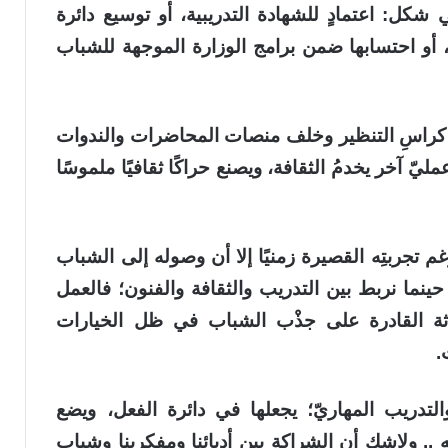
شكل: اعتمادٍ للشهادة التدريبية، أو توسيع دائرة
اعٍ، أو احتسابها ضمن برامج الوزارة الموجهة للشباب
لى كراسِ التنظير وخلف منصات المحاضرات والندوات
يّ آخر يخدمُ الثقافة، ويصنع حراكًا ثقافيًا ملموسًا
غم تجربتِه القصيرة زمنيًا إلا أن وصوله إلى الشباب
حينما نربط بين التدريب والثقافة والفنون؛ فالعمل
ة القادرة على جذْب الشباب في ظل الخيارات
.
 والتدريب المهاريّ؛ يجعلها في دائرة الفعل، ويضع
به .. ولاشك أن الشراكة بين أدبائنا ومفكرينا وشباب