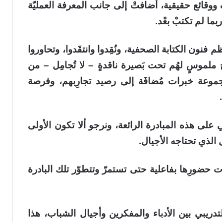
وقائع حقيقية، أضافتْ إلى جانب المعرفة العمليّة
ربما لم تكتبْ بعْد.
فنون الكتابة الصحفية، ونُقِدوا وانتقَدوا، وتحاوروا
ٍ ملموسٍ لهُم تحت بَصيرة ناقدةٍ – لا تُجامِل – من
جموعة خبرات مُضافَة إلى رصيد تجارِبهم، وفرصة
لى هذه المبادرة الرائعة، ونرجو ألا تكون الأولى
ل الذي تحتاجه الأجيال.
تأكيدِ وإثبات حضورِها بفاعلية حتى تستمرّ وتتطوّر تلك البادرة
التدريبي بين الأدباء والمفكرين وأجيال الشباب، هذا