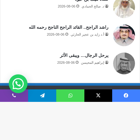
د. صالح الحمادي
2026-08-06
راشد الراجح.. القائد الراجح الناجح رحمه الله
أ.د زايد بن عجير الحارثي
2026-08-06
يرحل الرجال… ويبقى الأثر
إبراهيم المحيسن
2026-08-06
جميع الحقوق محفوظة لموقع صحيفة مكة الإلكترونية
فيسبوك
‫X
واتساب
تيلقرام
ڤايبر
فى الاعلام
قالوا عنا
اتصل بنا
‫X
‫YouTube
انستقرام
سناب
تيلقرام
‫TikTok
ملخص
نبض
زر
تشات
الموقع
ال