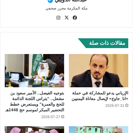
مكة المكرمة محرر صحفي
في
‫X
انس
سب
تقر
وك
ام
مقالات ذات صلة
الإرياني يدعو للمشاركة في حملة
بتوجيه الفيصل.. الأمير سعود بن
«انا_جاوع» لإيصال معاناة اليمنيين
مشعل.. “يتراس اللجنة الدائمة
للحج والعمرة” ويستعرض خطط
2026-07-31
التحضير المبكر لموسم حج 1448هـ
2026-07-27