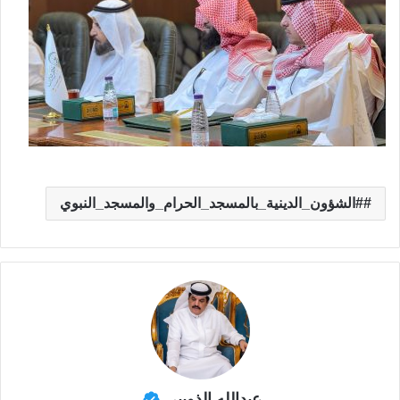
#الشؤون_الدينية_بالمسجد_الحرام_والمسجد_النبوي
عبدالله الذويبي