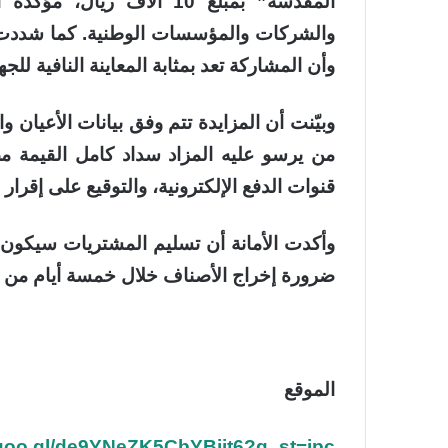
المقدسة” بمبلغ 10 آلاف ر
والشركات والمؤسسات الوطنية. كما شددت على
وأن المشاركة تعد بمثابة المعاينة النافية للجها
وبيّنت أن المزايدة تتم وفق بيانات الأعيان 
قنوات الدفع الإلكترونية، والتوقيع على إقرار 
وأكدت الأمانة أن تسليم المشتريات سيكون
ضرورة إخراج الأصناف خلال خمسة أيام من تا
الموقع
.goo.gl/de9YNeZK5CbYBijt6?g_st=ipc