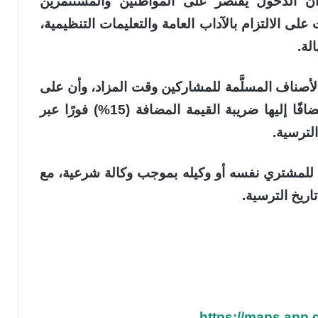
يال، مؤكدة أن الدخول يقتصر على المواطنين والمستثمرين
 الالتزام بالآداب العامة والتعليمات التنظيمية،
لة.
والأصناف المسلَّمة للمشاركين وقت المزاد، وأن على
من يرسو عليه المزاد سداد كامل القيمة مضافًا إليها ضريبة القيمة المضافة (15%) فورًا عبر
الترسية.
 للمشتري نفسه أو وكيله بموجب وكالة شرعية، مع
ريخ الترسية.
https://maps.app