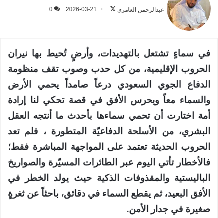
على
عبدالرحمن العامري
2026-03-21
0
X
في سماءٍ تشتعل بالتهديدات، وأرضٍ تُحيط بها نيران
الحروب الإقليمية، من كل حدب وصوب تقف منظومة
الدفاع الجوي السعودي درعاً صامداً يحمي الأرض
والسماء معاً ويحرس الأفق في قصة تحكي لنا إرادة
أمة اختارت أن تحمي سماءها بأحدث ما أنتجه العقل
البشري، من الأسلحة الدفاعيّة المتطورة ، فلم تعد
الحروب الحديثة تعتمد على المواجهة المباشرة فقط؛
فالأخطار تأتي اليوم عبر الطائرات المسيّرة والصواريخ
الباليستية والمقذوفات الذكية حيث يولد الخطر في
الأفق البعيد، ثم يقطع السماء في دقائق، باحثاً عن ثغرةٍ
صغيرة في جدار الأمن.