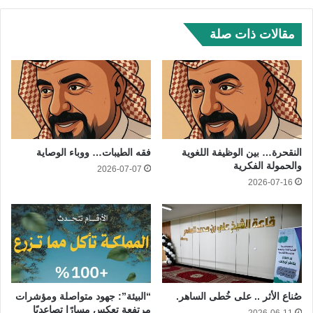
مقالات ذات صلة
النقحرة… بين الوظيفة اللغوية
فقه الطيبات… ووباء الوصاية
والحمولة الفكرية
2026-07-07
2026-07-16
صُناع الأثر .. على خُطى الساهر.
“البيئة”: جهود متواصلة ومؤشرات
مرتفعة تعكس مسارًا تصاعديًا
2026-06-11