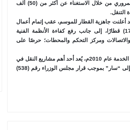
والخدمية، كما يسهم في خفض الازدحام المروري من خلال الاستغناء عن أكثر من (50) ألف
 التنقل.
 أعلنت جاهزية القطار للموسم، عقب إتمام أعمال
الصيانة والتجهيز لأسطولها المكون من (17) قطارًا، إلى جانب رفع كفاءة الأنظمة الفنية
والاتصالات ومركز التحكم والمحطات؛ حرصًا على
يُذكر أن قطار المشاعر المقدسة، الذي دخل الخدمة عام 2010م، يُعد أحد أهم مشاريع النقل في
الحج، وقد انتقلت مسؤولية تشغيله وصيانته إلى “سار” بموجب قرار مجلس الوزراء رقم (538)