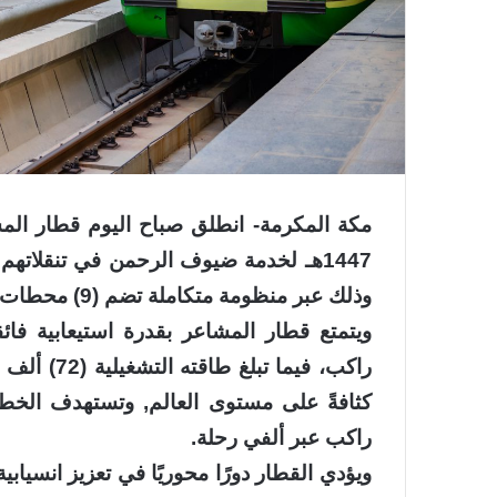
مكة المكرمة- انطلق صباح اليوم قطار الم
1447هـ لخدمة ضيوف الرحمن في تنقلات
وذلك عبر منظومة متكاملة تضم (9) محطات موزعة على طول مسار القطار.
راكب، فيما
كثافةً على مستوى العالم, وتستهدف الخطة
راكب عبر ألفي رحلة.
ويؤدي القطار دورًا محوريًا في تعزيز انسياب