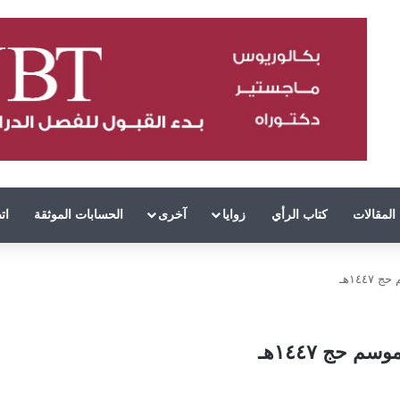
المقالات
كتاب الرأي
زوايا
آخرى
الحسابات الموثقة
ات
١٤٤هـ
حج ١٤٤٧هـ