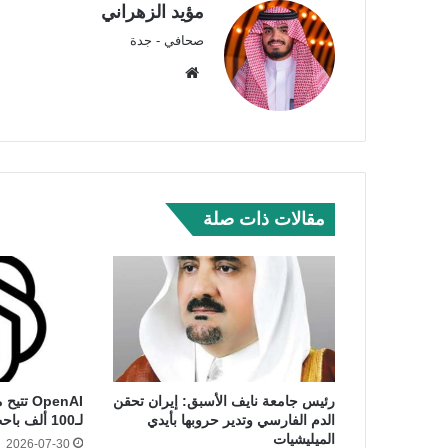
مؤيد الزهراني
صحافي - جدة
موق
ع
الوي
ب
مقالات ذات صلة
رئيس جامعة نايف الأسبق: إيران تحقن
OpenAI ت
الدم الفارسي وتدير حروبها بأيدي
لـ100 ألف باحث بحلول 2027
الميليشيات
2026-07-30