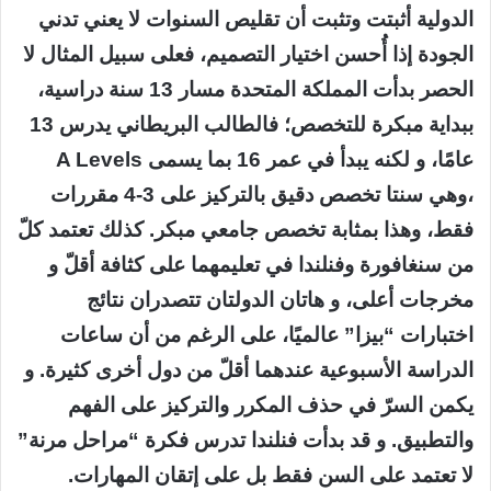
الدولية أثبتت وتثبت أن تقليص السنوات لا يعني تدني
الجودة إذا أُحسن اختيار التصميم، فعلى سبيل المثال لا
الحصر بدأت المملكة المتحدة مسار 13 سنة دراسية،
ببداية مبكرة للتخصص؛ فالطالب البريطاني يدرس 13
عامًا، و لكنه يبدأ في عمر 16 بما يسمى A Levels
،وهي سنتا تخصص دقيق بالتركيز على 3-4 مقررات
فقط، وهذا بمثابة تخصص جامعي مبكر. كذلك تعتمد كلّ
من سنغافورة وفنلندا في تعليمهما على كثافة أقلّ و
مخرجات أعلى، و هاتان الدولتان تتصدران نتائج
اختبارات “بيزا” عالميًا، على الرغم من أن ساعات
الدراسة الأسبوعية عندهما أقلّ من دول أخرى كثيرة. و
يكمن السرّ في حذف المكرر والتركيز على الفهم
والتطبيق. و قد بدأت فنلندا تدرس فكرة “مراحل مرنة”
لا تعتمد على السن فقط بل على إتقان المهارات.