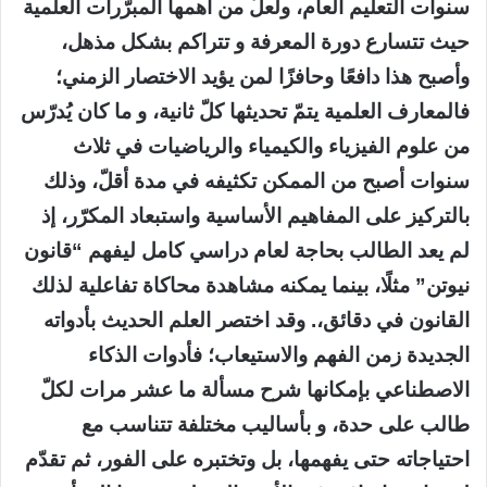
سنوات التعليم العام، ولعلّ من أهمها المبرّرات العلمية
حيث تتسارع دورة المعرفة و تتراكم بشكل مذهل،
وأصبح هذا دافعًا وحافزًا لمن يؤيد الاختصار الزمني؛
فالمعارف العلمية يتمّ تحديثها كلّ ثانية، و ما كان يُدرّس
من علوم الفيزياء والكيمياء والرياضيات في ثلاث
سنوات أصبح من الممكن تكثيفه في مدة أقلّ، وذلك
بالتركيز على المفاهيم الأساسية واستبعاد المكرّر، إذ
لم يعد الطالب بحاجة لعام دراسي كامل ليفهم “قانون
نيوتن” مثلًا، بينما يمكنه مشاهدة محاكاة تفاعلية لذلك
القانون في دقائق،. وقد اختصر العلم الحديث بأدواته
الجديدة زمن الفهم والاستيعاب؛ فأدوات الذكاء
الاصطناعي بإمكانها شرح مسألة ما عشر مرات لكلّ
طالب على حدة، و بأساليب مختلفة تتناسب مع
احتياجاته حتى يفهمها، بل وتختبره على الفور، ثم تقدّم