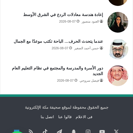
إعادة هندسة معادلات الردع في الشرق الأوسط
العنود منصور
2026-08-07
عندما يتحدث الحرف… الباحة تكتب موعدًا مع الجمال
حسن أحمد الصغير
2026-08-07
دور الأسرة والمدرسة والمجتمع في نظام التعليم العام
الجديد
فيصل سروجي
2026-08-07
جميع الحقوق محفوظة لموقع صحيفة مكة الإلكترونية
فى الاعلام
قالوا عنا
اتصل بنا
‫X
‫YouTube
انستقرام
سناب
تيلقرام
‫TikTok
ملخص
نبض