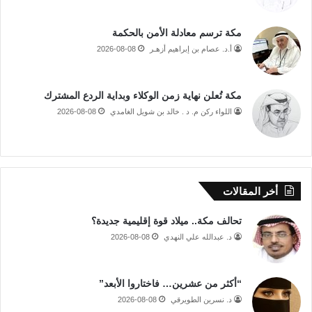
مكة ترسم معادلة الأمن بالحكمة
أ.د. عصام بن إبراهيم أزهـر
2026-08-08
مكة تُعلن نهاية زمن الوكلاء وبداية الردع المشترك
اللواء ركن م. د . خالد بن شويل الغامدي
2026-08-08
أخر المقالات
تحالف مكة.. ميلاد قوة إقليمية جديدة؟
د. عبدالله علي النهدي
2026-08-08
“أكثر من عشرين… فاختاروا الأبعد”
د. نسرين الطويرقي
2026-08-08