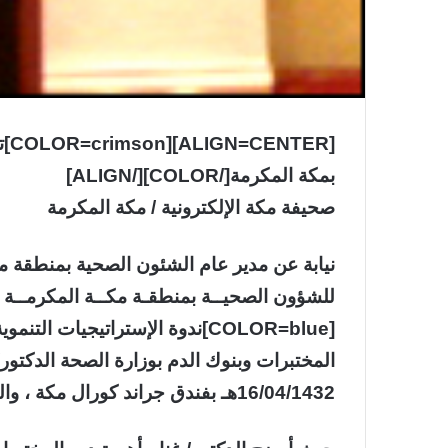
[n
بمكة المكرمة[/COLOR][/ALIGN]
صحيفة مكة الإلكترونية / مكة المكرمة
نيابة عن مدير عام الشئون الصحية بمنطقة مكة
للشؤون الصحيــة بمنطقـة مكــة المكرمــة ال
المختبرات وبنوك الدم بوزارة الصحة الدكتور/ إ
16/04/1432هـ بفندق جراند كورال مكة ، والذي يستمر ثلاثة أيام.