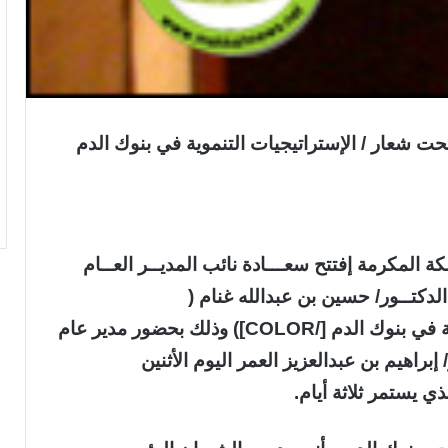
ALIGN=CENTER][COLOR=crimso]تحت شعار / الإستراتيجيات التنموية في بنوك الدم
 المكرمة إفتتح سعـــادة نائب المديــر العــام
دكتــور/ حسين بن عبدالله غنام (
[COLOR=blue]ندوة الإستراتيجيات التنموية في بنوك الدم [/COLOR]) وذلك بحضور مدير عام
براهيم بن عبدالعزيز العمر اليوم الأثنين