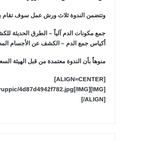
وتتضمن الندوة ثلاث ورش عمل سوف تقام بال
جمع مكونات الدم آلياً – الطرق الحديثة لل
أكياس جمع الدم – الكشف عن الأجسام المضادة
منوهاً بأن الندوة معتمدة من قبل الهيئة السعودي
[ALIGN=CENTER]
myuppic/4d87d4942f782.jpg[/IMG]
[/ALIGN]