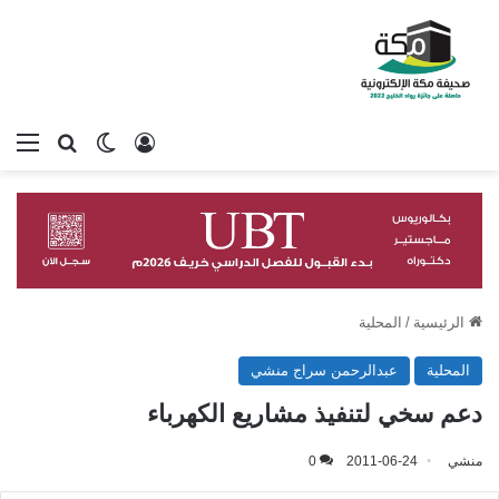
تسجيل الدخول
بحث عن
الوضع المظلم
الق
الرئيسية
/
المحلية
المحلية
عبدالرحمن سراج منشي
دعم سخي لتنفيذ مشاريع الكهرباء
منشي
2011-06-24
0