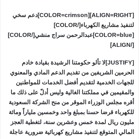
[ALIGN=RIGHT][COLOR=crimson]دعم سخي
لتنفيذ مشاريع الكهرباء[/COLOR]
[COLOR=blue]عبدالرحمن سراج منشي[/COLOR]
[/ALIGN]
[JUSTIFY]لا تألو حكومتنا الرشيدة بقيادة خادم
الحرمين الشريفين من تقديم الدعم المادي والمعنوي
للجهات الخدمية لتقديم أفضل الخدمات للمواطنين
والمقيمين في مملكتنا الغالية وليس أدلّ على ذلك ما
أقره مجلس الوزراء الموقر من منح الشركة السعودية
للكهرباء قرضا حسنا بمبلغ واحد وخمسين ملياراً ومائة
مليون ريال لمدة خمس وعشرين سنة، لتغطية العجز
المالي المتوقع لتنفيذ مشاريع كهربائية ضرورية عاجلة