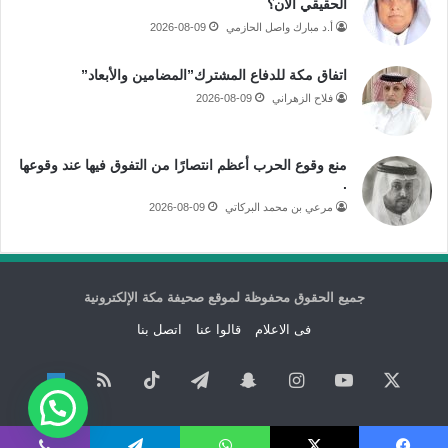
الحقيقي الآن؟
أ.د مبارك واصل الحازمي
2026-08-09
اتفاق مكة للدفاع المشترك”المضامين والأبعاد”
فلاح الزهراني
2026-08-09
منع وقوع الحرب أعظم انتصارًا من التفوق فيها عند وقوعها
.
مرعي بن محمد البركاتي
2026-08-09
جميع الحقوق محفوظة لموقع صحيفة مكة الإلكترونية
فى الاعلام
قالوا عنا
اتصل بنا
‫X
‫YouTube
انستقرام
سناب
تيلقرام
‫TikTok
ملخص
نبض
تشات
الموقع