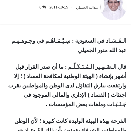
عبدالله الجميلي
2011-10-15
0
الـفَـسَـاد في السعودية : سِـيْـمَـاهُـم في وجـوهـهـم
عبد الله منور الجميلي
قال الـضَـمِـير الـمُـتَـكَـلّـم : ما أن صدر القرار قبل
أشهر بإنشاء ( الهيئة الوطنية لمكافحة الفساد ) ؛ إلا
وارتفعت بيارق التفاؤل لدى الوطن والمواطنين بقرب
اجتثاث ( الفساد ) الإداري والمالي الموجود في
جَـنَـبَـات وملفات بعض المؤسسات .
الفرحة بهذه الهيئة الوليدة كانت كبيرة ؛ لأن الوطن
والمواطنين الشرفاء يؤمنون بأن ذلك الفَـسَـاد هو