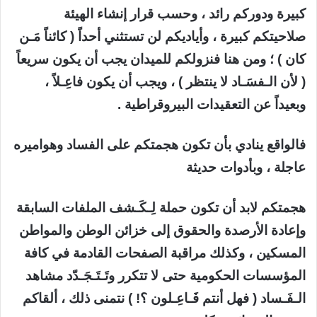
كبيرة ودوركم رائد ، وحسب قرار إنشاء الهيئة
صلاحيتكم كبيرة ، وأياديكم لن تستثني أحداً ( كائناً مَـن
كان ) ؛ ومن هنا فنزولكم للميدان يجب أن يكون سريعاً
( لأن الـفسَـاد لا ينتظر ) ، ويجب أن يكون فاعِـلاً ،
وبعيداً عن التعقيدات البيروقراطية .
فالواقع ينادي بأن تكون هجمتكم على الفساد وهواميره
عاجلة ، وبأدوات حديثة
هجمتكم لابد أن تكون حملة لِـكَـشف الملفات السابقة
وإعادة الأرصدة والحقوق إلى خزائن الوطن والمواطن
المسكين ، وكذلك مراقبة الصفحات القادمة في كافة
المؤسسات الحكومية حتى لا تتكرر وتَـتَـجَـدّد مشاهد
الـفَـساد ( فهل أنتم فَـاعِـلون ؟! ) نتمنى ذلك ، ألقاكم