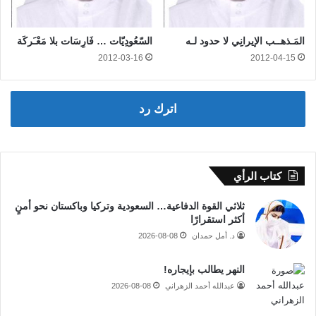
المَـذهــب الإيرانِِي لا حدود لـه
السّعُودِيّات … فَارِسَات بلا مَعْـَركَة
2012-03-16
2012-04-15
اترك رد
كتاب الرأي
ثلاثي القوة الدفاعية… السعودية وتركيا وباكستان نحو أمنٍ
أكثر استقرارًا
د. أمل حمدان
2026-08-08
النهر يطالب بإيجاره!
عبدالله أحمد الزهراني
2026-08-08