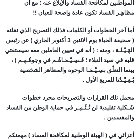
المواطنين لمكافحة الفساد والإبلاغ عنه ؛ مع أن
مظاهِـر الفساد تكون عادة واضحة للعيان !!
أما آخر الخطوات أو الكلمات فذلك التصريح الذي نقلته
( صحيفة الحياة يوم الاثنين 3 أكتوبر الجاري ) عن رئيس
الهَـيْـئَـة ، ومنه : ( أنه في تعيين العاملين معه سيستفتي
قلبه في صيد النبلاء ؛ فَـسِـيْـمَـاهُـم في وجوهُـهـم ) ،
بينما التعلّق بسِـيْـمَـا الوجوه والمظاهر الشخصية
يُـعِـيْـدُنا للمربع الأول .
مجمل تلك القرارات والتصريحات مجرد خطوات
شَـكلية تقليدية لن تُـثْـمِـر في حماية الوطن من الفساد
والمفسدين .
أعزائي في ( الهيئة الوطنية لمكافحة الفساد ) مهمتكم