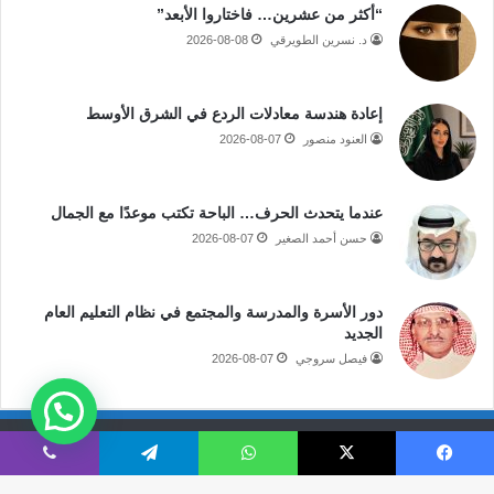
“أكثر من عشرين… فاختاروا الأبعد”
د. نسرين الطويرقي
2026-08-08
إعادة هندسة معادلات الردع في الشرق الأوسط
العنود منصور
2026-08-07
عندما يتحدث الحرف… الباحة تكتب موعدًا مع الجمال
حسن أحمد الصغير
2026-08-07
دور الأسرة والمدرسة والمجتمع في نظام التعليم العام
الجديد
فيصل سروجي
2026-08-07
جميع الحقوق محفوظة لموقع صحيفة مكة الإلكترونية
فيسبوك
‫X
واتساب
تيلقرام
ڤايبر
فى الاعلام
قالوا عنا
اتصل بنا