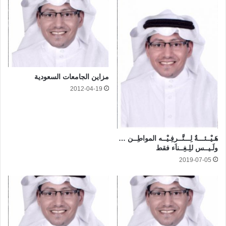
مزاين الجامعات السعودية
2012-04-19
هَـيْــئـــةٌ لِـــتَّــرفِـيْــه المواطِــن …
ولَـيــس للِـغِــناَء فقط
2019-07-05