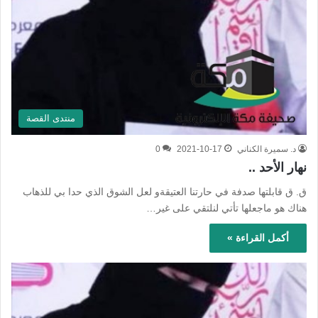
منتدى القصة
د. سميرة الكناني
2021-10-17
0
نهار الأحد ..
ق. ق قابلتها صدفة في حارتنا العتيقةو لعل الشوق الذي حدا بي للذهاب
هناك هو ماجعلها تأتي لنلتقي على غير…
أكمل القراءة »