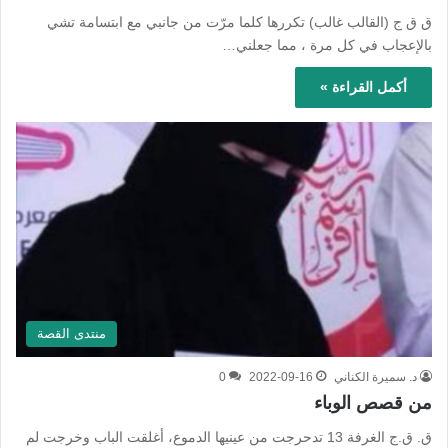
‏ق ق ج (القالب غالب) تكررها كلما مرّت من جانبي مع ابتسامة تشي
بالإعجاب في كل مرة ، مما جعلني…
أكمل القراءة »
منتدى القصة
د. سميرة الكناني
2022-09-16
0
من قصص الوباء
‏ق. ق.ج الغرفة 13 تدحرجت من عينيها الدموع، أغلقت الباب وخرجت لم