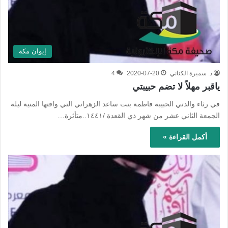
إيوان مكة
د. سميرة الكناني
2020-07-20
4
ياقبر مهلاً لا تضم حبيبتي
في رثاء والدتي الحبيبة فاطمة بنت ساعد الزهراني التي وافتها المنية ليلة
الجمعة الثاني عشر من شهر ذي القعدة /١٤٤١..متأثرة…
أكمل القراءة »