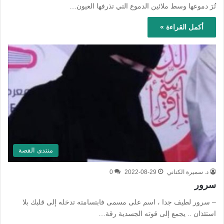
تُرَ دموعها وسط ملائين الدموع التي تذرفها العيون…
أكمل القراءة »
منتدى القصة
د. سميرة الكناني
2022-08-29
0
سرور
– سرور لطيف جدا ، اسم على مسمى فابتسامته تدخله إلى قلبك بلا
استئذان .. يجمع إلى قوته الجسدية رقة…