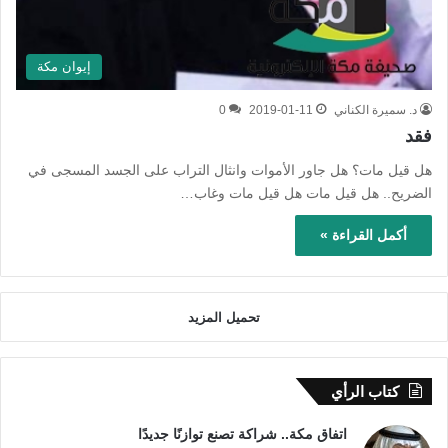
إيوان مكة
د. سميرة الكناني
2019-01-11
0
فقد
هل قيل مات؟ هل جاور الأموات وانثال التراب على الجسد المسجى في
الضريح.. هل قيل مات هل قيل مات وغاب…
أكمل القراءة »
تحميل المزيد
كتاب الرأي
اتفاق مكة.. شراكة تصنع توازنًا جديدًا