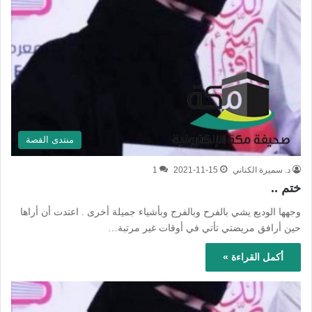
منتدى القصة
د. سميرة الكناني
2021-11-15
1
ختم ..
وجهها الوديع يشي بالفرح وبالفرج وبأشياء جميلة أخرى . اعتدت أن أراها
حين أرافق مريضتي تأتي في أوقات غير مرتبة…
أكمل القراءة »