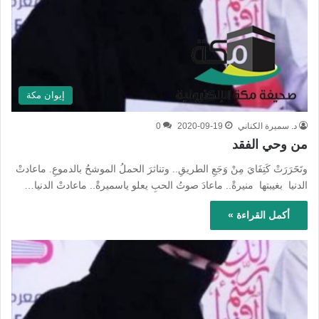
إيوان مكة
د. سميرة الكناني
2020-09-19
0
من وحي الفقد
وتَحََرَرَتْ كَتِفَايَ مِنْ وَجَعِ الطريقِ.. وتناثرَ الحملُ الموشحُ بالدموعِ. ماعادتْ
الدنيا بغيبتها منيرةْ.. ماعادَ صوتُ الحبِ يعلو ياسميرةْ.. ماعادتْ الدنيا…
أكمل القراءة »