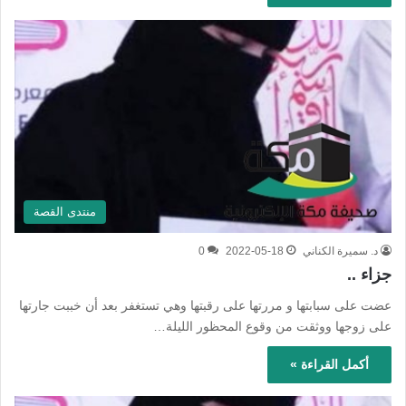
منتدى القصة
د. سميرة الكناني
2022-05-18
0
جزاء ..
‏عضت على سبابتها و مررتها على رقبتها وهي تستغفر بعد أن خببت جارتها
على زوجها ووثقت من وقوع المحظور الليلة…
أكمل القراءة »