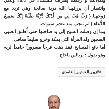
وتفاءلت و رفعت بصرهـا للسمـاء في دعاء وتأمل
وانتظار أن يرزقهـا الله ذرية صالحة وهي تردد مع
زوجهـا { رَبِّ هَبْ لِي مِن لَّدُنْكَ ذُرِّيَّةً طَيِّبَةً إِنَّكَ سَمِيعُ
الدُّعَاء } لم تنجب منذ عشر سنوات.
وما إن وصلت السبح إلى يد صاحبها حتى أُطلق الصبي
السجين ولد المرأة التي بمكة وخرج سليماً معافى .
أما بائع المسابح فقد ذهب فرحاً مسروراً حامداً لربه
وهو يقول : بريالين ياحاج .
#زين_العابدين_الغامدي