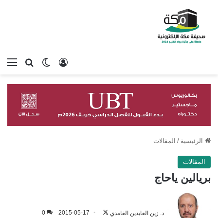
تسجيل الدخول
بحث عن
الوضع المظلم
الق
الرئيسية
/
المقالات
المقالات
بريالين ياحاج
تابع
على
د. زين العابدين الغامدي
2015-05-17
0