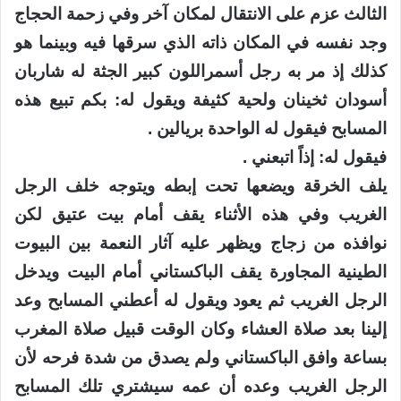
الثالث عزم على الانتقال لمكان آخر وفي زحمة الحجاج
وجد نفسه في المكان ذاته الذي سرقها فيه وبينما هو
كذلك إذ مر به رجل أسمراللون كبير الجثة له شاربان
أسودان ثخينان ولحية كثيفة ويقول له: بكم تبيع هذه
المسابح فيقول له الواحدة بريالين .
فيقول له: إذاً اتبعني .
يلف الخرقة ويضعها تحت إبطه ويتوجه خلف الرجل
الغريب وفي هذه الأثناء يقف أمام بيت عتيق لكن
نوافذه من زجاج ويظهر عليه آثار النعمة بين البيوت
الطينية المجاورة يقف الباكستاني أمام البيت ويدخل
الرجل الغريب ثم يعود ويقول له أعطني المسابح وعد
إلينا بعد صلاة العشاء وكان الوقت قبيل صلاة المغرب
بساعة وافق الباكستاني ولم يصدق من شدة فرحه لأن
الرجل الغريب وعده أن عمه سيشتري تلك المسابح