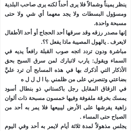
ينظر يميناً وشمالاً فلا يرى أحداً لكنه يرى صاحب البلدية
ومسؤول البسطات ولا يجد معهما أي شي ولا حتى
مسبحة واحدة.
إنها مصدر رزقه وقد سرقها أحد الحجاج أو أحد الأطفال
لايعرف . يالهول المصيبة ماذا يفعل ؟؟.
مباشرة ودون تردد اتجه صوب القبلة رافعاً يديه في
السماء ويقول: يارب لاتبارك لمن سرق السبح بحق
الأذكار التي أذكرك بها في هذه المسابح أن ترد عليَّ
بضاعتي وتنصرني على من ظلمني .يا ا ل ل ل ه
في الزقاق المقابل رجل باكستاني ذو بنطال أسود
يمسك بخرقة ملفوفة وفيها خمسون مسبحة ذات ألوان
زاهية يفرشها على الأرض ليبيعها فلا يمر به أحد من
الصباح حتى المساء .
يجلس مذهولاً لمدة ثلاثة أيام لايمر به أحد وفي اليوم