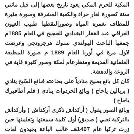
المكية للحرم المكي يعود تاريخ بعضها إلى قبل مائتي
سنة كصورة لغار حراء والكعبة المشرفة وصورة مثيرة
للمطاف تغمره المياه وصورالتقطها طبيب العيون
العراقي عبد الغفار البغدادي للحجيج في العام 1885م
جمعها الباحث الهولندي سنوك هرجرونجي وعرضت
لاول مرة في أوربا العام 1889 م صورة للمطبعة
العثمانية القديمة ومنظرعام لمكة وصور كثيرة غاية في
الروعة والدهشة.
كان كل بائع يصيح منادياً على بضاعته فبائع السّبح ينادي
( بريالين ياحاج ) وبائع الخردوات ينادي ( قلم أظافيرك
ياحاج )
وبائع الصور يقول ( أركداش ذكرى أركداش ) وأركداش
بالتركية تعني ( صديق) أول كلمة سمعتها وتعلمتها حين
زرت تركيا عام 1407هـ. غالب الباعة يجيدون لغات