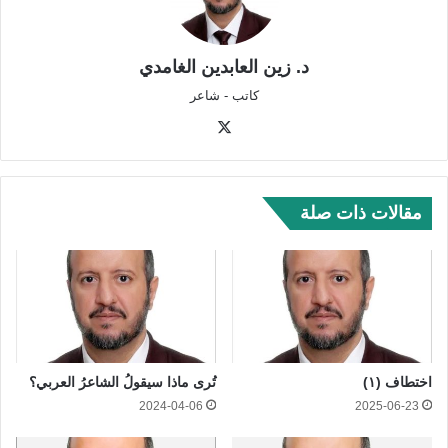
د. زين العابدين الغامدي
كاتب - شاعر
‫X
مقالات ذات صلة
اختطاف (١)
تُرى ماذا سيقولُ الشاعرُ العربي؟
2024-04-06
2025-06-23