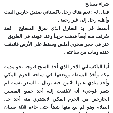
شراء مسابح .
فقال له : نعم هناك رجل باكستاني صديق حارس البيت
وأظنه رحل إلى غير رجعة .
أسقط في يد السارق الذي سرق المسابح . فقد
سُرقت منه أيضاً فذهب حزيناً وعند عودته في الطريق
عثر في حجر صخري أملس وسقط على الأرض فاندقت
عنقه ومات من ساعته .
أما الباكستاني الاخر الذي أخذ السبح فتوجه نحو مدينة
مكة وأخذ البسطة ووضعها في ساحة الحرم المكي
وأخذ ينادي عليها :اثنين حبة بريال ، السعر نفسه لم
يتغير فوجيء أنه لايلتفت إليه أحد جميع المصلين
الخارجين من الحرم المكي لايشتري منه أحد حل
الظلام وهو لم يبع منها شيئاً حتى جاءه ثلاثة صبيان