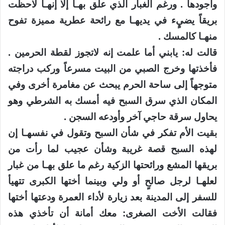
وأجودها . ورغم الغبار الذي علق بهـا إلا إنهـا لاحظت
بريقاً يضيٍء في يديهـا مع رائحة عطرية مميزة تفوح
منهـا كالمسك .
قالت له: يابني أما علمت إنه لاتجوز لقطة الحرمين .
فأخذتها وخرج الصبي من البيت مسرعاً وركب دراجته
متوجهاً إلى ساحة الحرم يبحث عن مغامرة أخرى وفي
المكان الذي سرق السبح فيه أمسك به الشرطي وهو
يحاول سرقة حاجي آخر وأودعه السجن .
بقيت الأم تفكر في شأن السبح وتقول في نفسهـا إن
لهذه السبح قصة غريبة وشأن عجيب لما رأت من
بريقها المشع ورائحتها الزكية رغم ما علق بهـا من غبار
لعلهـا لرجل صالحٍ أو ولي وبينما أختها الكبرى تتهيأ
للسفر إلى المدينة بعد زيارة لأداء العمرة ودعتها أختها
فقالت الأخت الصغرى: معك أمانة أن تأخذي هذه