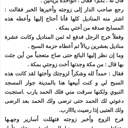
قال له : بكم؟ فقال : الواحدة بريالين .
رجع صاحب الدار إلى زوجته وأخبرها الخبر فقالت :
اشتر منه المناديل كلها فأنا أحتاج إليها وأعطه هذه
المسابح صدقة من أختي بمكة .
وفعلاً خرج الرجل فدفع له ثمن المناديل وكانت عشرة
مناديل بعشرين ريالاً ثم أعطاه حزمة السبح .
وما إن نظر إليها البائع حتى صاح متعجباً من أين جئت
بها قال : من مكة وجدتها أخت زوجتي بمكة .
فقال : حمداً لله وشكراً لزوجتك وأختها لقد كانت هذه
السبح لي و كنت أبيعها هنا بالمدينة جوار المسجد
النبوي ولكنها سرقت مني فلك الحمد يارب .استجبت
دعوتي لك الحمد حتى ترضى ولك الحمد بعد الرضى
ولك العتبى إذا رضيت ياااارب.
فرح الزوج وأخبر زوجته فتهللت أسارير وجهـها