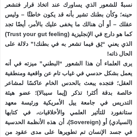
نسبةً للشعور الذي يساورك عند اتخاذ قرار فتشعر
حينه؛ وكأن بطنك تشير بأنه قد يكون خاطئًا – وليس
عقلك – أو أن هنالك ما يخفى عليك بالأمر، أيضًا تجد
كما هو دارج في الإنجليزية (Trust your gut feeling)
الذي يعني “ثِق فيما تشعر به في بطنك!” دلالة على
الحال ذاته!
يرى العلماء أن هذا الشعور “البطني” ميزته في أنه
يعمل بشكل حدسي في غياب تام عن واقعية ومنطقية
العقل؛ فتجده يبعث بالحدس الخام عاكسًا لمشاعر
خالصة بدقة أكثر! تذكر (إيما سيبالا)؛ عضو هيئة
التدريس في جامعة ييل الأمريكية ورئيسة معهد
ستانفورد للتأثير العلمي والأخلاقيات، في كتابها
(السيادي) أو (Sovereign)، أن هذه الأنظمة الحدسية
في جسد الإنسان تم تطويرها على مدى عقود من