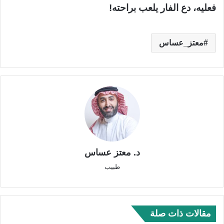
فعليه، دع الفار يلعب براحته!
معتز_عساس
د. معتز عساس
طبيب
مقالات ذات صلة