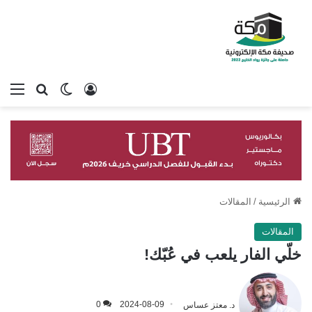
تسجيل الدخول
بحث عن
الوضع المظلم
الق
الرئيسية
/
المقالات
المقالات
خلّي الفار يلعب في عُبّك!
د. معتز عساس
2024-08-09
0