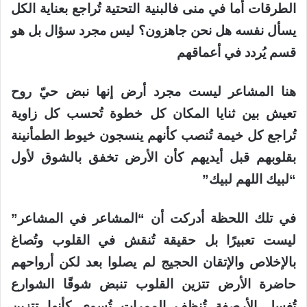
الطرقات أما في منى فالبنية التحتية تُراجع بعناية الكل
يسأل نفسه هل نحن جاهزون؟ ليس مجرد سؤال بل هو
قسم يُردد في أعماقهم
هنا المشاعر ليست مجرد أرض إنها نبض حيّ روح
تعيش بين ثنايا المكان كل خطوة تُحسب كل زاوية
تُراجع كل خيمة تُنصب كأنهم ينسجون خيوط الطمأنينة
بقلوبهم قبل أيديهم كأن الأرض تخفق بالشوق لأول
“لبيك اللهم لبيك”
في تلك اللحظة أدركت أن “المشاعر في المشاعر”
ليست تعبيرًا بل حقيقة تُنقش في القلوب وتُصاغ
بالإخلاص والإتقان الحجيج لم يصلوا بعد لكن أرواحهم
حاضرة الأرض تتزين القلوب تنبض شوقًا الشوارع
تُغسل الأرصفة تُنظف الممرات تُسوى كأنها تتزين