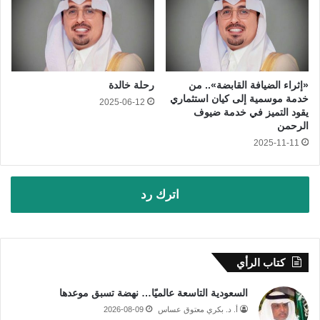
«إثراء الضيافة القابضة».. من
رحلة خالدة
خدمة موسمية إلى كيان استثماري
2025-06-12
يقود التميز في خدمة ضيوف
الرحمن
2025-11-11
اترك رد
كتاب الرأي
السعودية التاسعة عالميًا… نهضة تسبق موعدها
أ. د. بكري معتوق عساس
2026-08-09