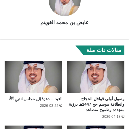
عايض بن محمد الغوينم
مقالات ذات صلة
وصول أولى قوافل الحجاج…
العيد… دعوة إلى مجلس النبي ﷺ
وانطلاقة موسم حج 1447هـ برؤية
2026-03-22
متجددة وطموح متصاعد
2026-04-18