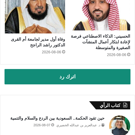
الحسيني: الذكاء الاصطناعي فرصة
وفاة أول مدير لجامعة أم القرى
لإعادة ابتكار أعمال المنشآت
الدكتور راشد الراجح
الصغيرة والمتوسطة
2026-08-06
2026-08-06
اترك رد
كتاب الرأي
حين تقود الحكمة.. السعودية بين الردع والسلام والتنمية
د. عبدالعزيز بن عبدالله الخضيري
2026-08-07