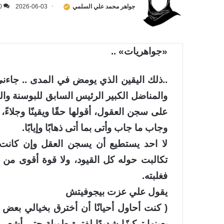
جواهر محمد علي السلمي
2026-06-03
0
«جواهريات» ..
..ذلك اليقين الذي يومض في المدى .. جاءن
والمناضل الكبير الرئيس السابق للبوسنة وا
على سجن العقول، أقولها حقًا ويقينًا وجلاءً،
وجاب ما جاب وأتى بما أتى ذهابًا وإيابًا.
لا احد يستطيع أن يسجن العقل وإن كانت 
تكالبت حوله كل القيود، ولا قوة أقوى من
فغلبته.
يقول علي عزت بيجوفيتش
( كنت أحاول أحيانًا أن أخترق بخيالي بعض 
بعينها تركيزًا شديدًا لفترة طويلة حتى أشعر