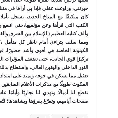
حيرتني، وراوغت عقلي فإذا بي أراها في متناو
كان متكيفًا مع المناخ الجديد، يسجل تأمل
الكتب التي قرأها وعن مؤلفيها،حتى اتسع 
وألف كتابه العظيم ( الإسلام بين الشرق والغ
ومما سلف يتراءى أمام ناظر كل متأمل ،
الكينونة الخاصة هي أقوى وأشد حضورًا، ف
تركيزًا قوي الجانب، حتى تضعف المؤثرات الخ
النور الداخلي واليقين العالي، واستطاع بذلك 
ضئيل مما يسكن في جوفه ويمتد على امتداد ثق
المكوث طويلًا مع مذكرات الأعلام السابقين و
تقطع لنا أميالًا وتهدي لنا تجاربًا وأيامًا 
صفحات أيامهم، وتفرّغ يقرؤها ويشاهدها؛ لتُغد