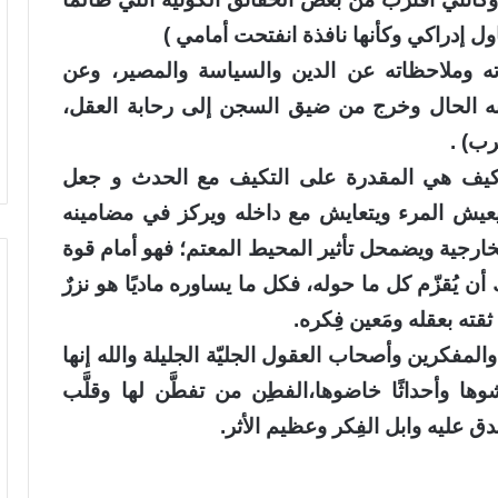
ل إدراكي وكأنها نافذة انفتحت أمامي )
اته وملاحظاته عن الدين والسياسة والمصير، وعن
به الحال وخرج من ضيق السجن إلى رحابة العقل،
رب) .
كيف هي المقدرة على التكيف مع الحدث و جعل
يعيش المرء ويتعايش مع داخله ويركز في مضامينه
ارجية ويضمحل تأثير المحيط المعتم؛ فهو أمام قوة
أن يُقزّم كل ما حوله، فكل ما يساوره ماديًا هو نزرٌ
ته بعقله ومَعين فِكره.
المفكرين وأصحاب العقول الجليّة الجليلة والله إنها
عاشوها وأحداثًا خاضوها،الفطِن من تفطَّن لها وقلَّب
ق عليه وابل الفِكر وعظيم الأثر.