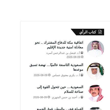
كتاب الرأي
اتفاقية مكة للدفاع المشترك .. نحو
معادلة امنية جديدة الإقليم
أ.د. فيصل بن عبدالرحمن أسره
2026-08-09
السعودية التاسعة عالميًا… نهضة تسبق
موعدها
أ. د. بكري معتوق عساس
2026-08-09
السعودية… حين تتحول القوة إلى
صناعة للسلام
د. أحمد بن حسن الشهري
2026-08-09
القبيلة فخر.. والوطن فوق الجميع