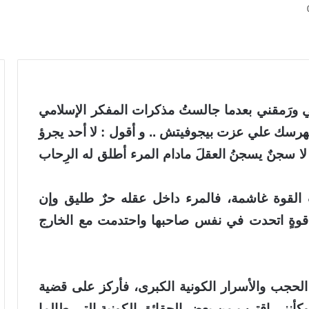
ي ورَمقني بعدما جالستُ مذكرات المفكر الإسلامي
لهرسك علي عزت بيجوفيتش .. و أقول : لا أحد يجرؤ
 لا سجنٌ يسجنُ العقلَ مادام المرء أطلق له الرِحاب
القوة غاشمة، فالمرء داخل عقله حرٌ طليق وإن
 قوةٍ اتحدت في نفس صاحبها واحتدمت مع الخارج
الحجب والأسرار الكونية الكبرى، فأركز على قضية
 وكأنني اقترب من بعض الحقائق الكونية التي طالما