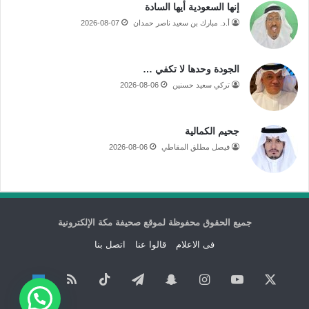
إنها السعودية أيها السادة
أ.د. مبارك بن سعيد ناصر حمدان
2026-08-07
الجودة وحدها لا تكفي …
تركي سعيد حسنين
2026-08-06
جحيم الكمالية
فيصل مطلق المقاطي
2026-08-06
جميع الحقوق محفوظة لموقع صحيفة مكة الإلكترونية
فى الاعلام
قالوا عنا
اتصل بنا
‫X
‫YouTube
انستقرام
سناب
تيلقرام
‫TikTok
ملخص
نبض