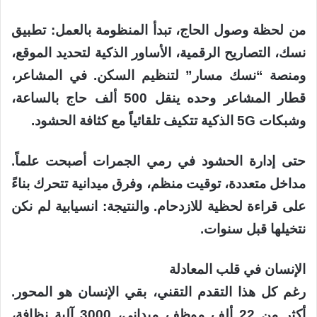
من لحظة وصول الحاج، تبدأ المنظومة بالعمل: تطبيق
نسك، التصاريح الرقمية، الأساور الذكية لتحديد الموقع،
ومنصة “نسك مسار” لتنظيم السكن. في المشاعر،
قطار المشاعر وحده ينقل 500 ألف حاج بالساعة،
وشبكات 5G الذكية تتكيف تلقائياً مع كثافة الحشود.
حتى إدارة الحشود في رمي الجمرات أصبحت علماً.
مداخل متعددة، توقيت منظم، وفرق ميدانية تتحرك بناءً
على قراءة لحظية للازدحام. والنتيجة: انسيابية لم نكن
نتخيلها قبل سنوات.
الإنسان في قلب المعادلة
رغم كل هذا التقدم التقني، بقي الإنسان هو المحور.
أكثر من 22 ألف موظف ميداني، 3000 آلية نظافة،