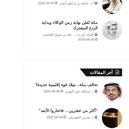
أ.د. عصام بن إبراهيم أزهـر
2026-08-08
مكة تُعلن نهاية زمن الوكلاء وبداية
الردع المشترك
اللواء ركن م. د . خالد بن شويل الغامدي
2026-08-08
أخر المقالات
تحالف مكة.. ميلاد قوة إقليمية جديدة؟
د. عبدالله علي النهدي
2026-08-08
“أكثر من عشرين… فاختاروا الأبعد”
د. نسرين الطويرقي
2026-08-08