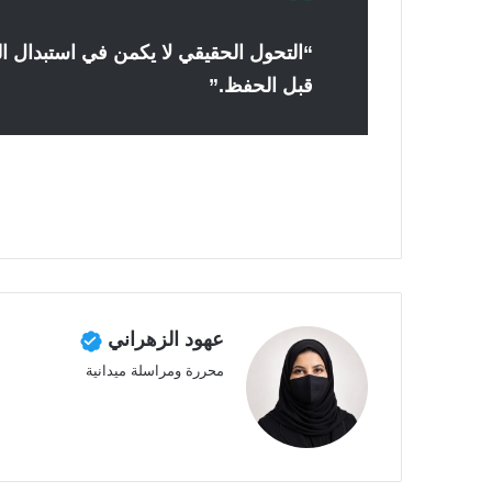
“التحول الحقيقي لا يكمن في استبدال ال
قبل الحفظ.”
عهود الزهراني
محررة ومراسلة ميدانية