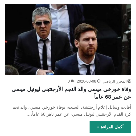
المحرر الرياضي
2026-08-08
0
وفاة خورخي ميسي والد النجم الأرجنتيني ليونيل ميسي
عن عمر 68 عاماً
أفادت وسائل إعلام أرجنتينية، السبت، بوفاة خورخي ميسي، والد نجم
كرة القدم الأرجنتيني ليونيل ميسي، عن عمر ناهز 68 عاماً،…
أكمل القراءة »