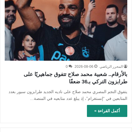
المحرر الرياضي
2026-08-06
0
بالأرقام.. شعبية محمد صلاح تتفوق جماهيريًا على
طرابزون التركي بـ36 ضعفًا
يتفوق النجم المصري محمد صلاح على ناديه الجديد طرابزون سبور بعدد
المتابعين في “إنستغرام”، إذ يبلغ عدد متابعيه في المنصة…
أكمل القراءة »