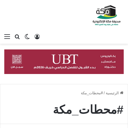
تسجيل الدخول
بحث عن
الوضع المظلم
الق
الرئيسية
/
#محطات_مكة
#محطات_مكة