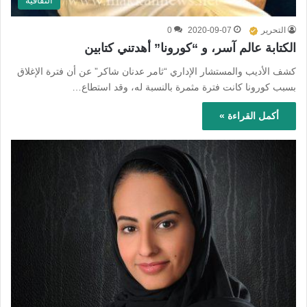
الثقافية
التحرير
2020-09-07
0
الكتابة عالم آسر، و “كورونا” أهدتني كتابين
كشف الأديب والمستشار الإداري “ثامر عدنان شاكر” عن أن فترة الإغلاق
بسبب كورونا كانت فترة مثمرة بالنسبة له، وقد استطاع…
أكمل القراءة »